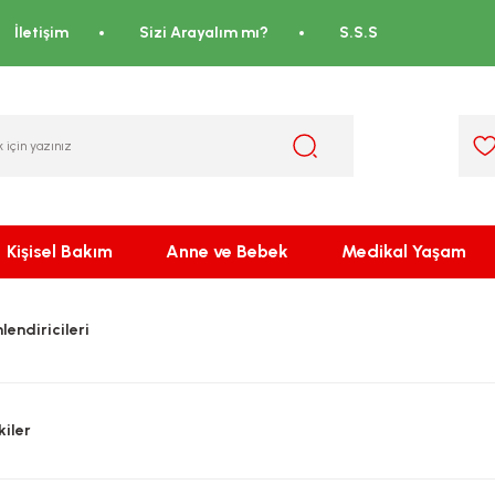
İletişim
Sizi Arayalım mı?
S.S.S
Kişisel Bakım
Anne ve Bebek
Medikal Yaşam
endiricileri
iler