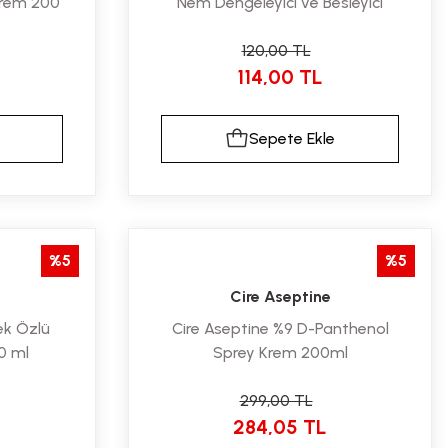
 Krem 200
Nem Dengeleyici ve Besleyici
Prebiyotikli Krem 200 ml
120,00 TL
114,00 TL
Sepete Ekle
%5
%5
Cire Aseptine
ek Özlü
Cire Aseptine %9 D-Panthenol
0 ml
Sprey Krem 200ml
299,00 TL
284,05 TL