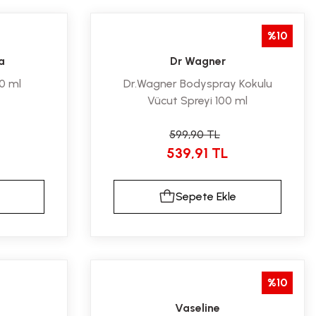
%10
a
Dr Wagner
40 ml
Dr.Wagner Bodyspray Kokulu
Vücut Spreyi 100 ml
599,90 TL
539,91 TL
Sepete Ekle
%10
Vaseline