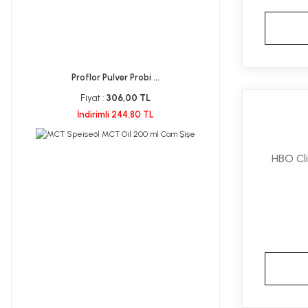
Otacı (1)
Otc İstanbul İlaç (1)
Otelab İlaç (1)
Proflor Pulver Probi ...
Remolent (1)
Fiyat :
306,00 TL
Skin Sensual (1)
İndirimli 244,80 TL
SOS Lab Pharma (1)
Swiss Bork (1)
HBO Cli
Talu İlaç (1)
Tena (1)
TTO Thermal (1)
World Golden (1)
Yuas (1)