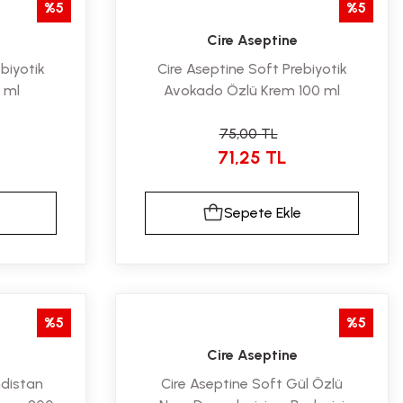
%5
%5
Cire Aseptine
biyotik
Cire Aseptine Soft Prebiyotik
 ml
Avokado Özlü Krem 100 ml
75,00 TL
71,25 TL
Sepete Ekle
%5
%5
Cire Aseptine
ndistan
Cire Aseptine Soft Gül Özlü