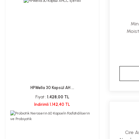
Capila (1)
Dermavia (1)
Min
Dermobliss (1)
Mois
Doğaderma (1)
Empati Pharma (1)
Endoderm Skincare (1)
Eshealth Pharma (1)
Esi (1)
HPWella 30 Kapsül AH ...
Evoderm (1)
Fiyat :
1.428,00 TL
Grovit (1)
İndirimli 1.142,40 TL
Hasasin (1)
Havilland (1)
Cire 
HBO Clinical (1)