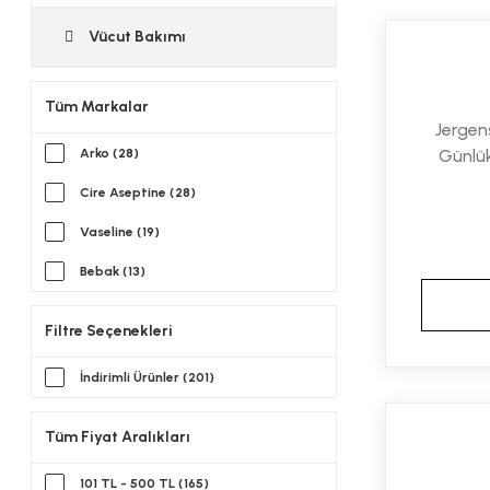
Vücut Bakımı
Tüm Markalar
Jergen
Arko (28)
Günlü
Cire Aseptine (28)
Vaseline (19)
Bebak (13)
Nivea (10)
Filtre Seçenekleri
Sancak Vazelin (8)
İndirimli Ürünler (201)
Alldermo (6)
Aveeno (6)
Tüm Fiyat Aralıkları
Rosense (6)
101 TL - 500 TL (165)