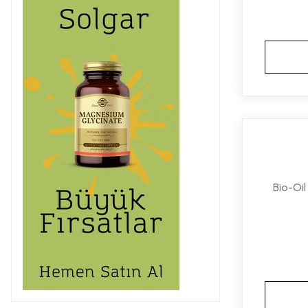
BGood (3)
Fe Ürünleri (3)
Fitolab Ürünleri (3)
Neutrogena (3)
Quentech (3)
Santasya İlaç (3)
Atrix (2)
Avene (2)
Bio-Oi
Bio Oil (2)
BTPharma (2)
Cetaphil (2)
Defnil Pharma (2)
Doragold (2)