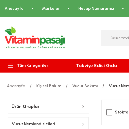
Anasayfa
Markalar
Hesap Numaramız
Takviye Edici Gıda
Tüm Kategoriler
Anasayfa
Kişisel Bakım
Vücut Bakımı
Vücut Neml
Ürün Grupları
Stoktak
Vücut Nemlendiricileri