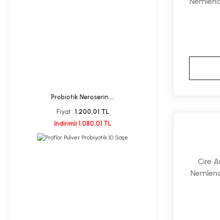
Nemlendi
Hees Pharma (1)
Incia (1)
Jergens (1)
Krauterhof (1)
Lamos Health (1)
Probiotik Neroserin ...
Lasonil (1)
Fiyat :
1.200,01 TL
Max Derma (1)
İndirimli 1.080,01 TL
Mir İlaç (1)
Mosquitan (1)
Cire 
Naturmax (1)
Nemlendi
Nurse Harvey's (1)
Orion Sağlık (1)