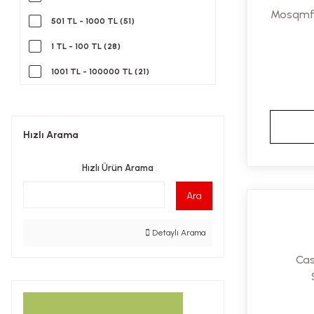
Beisya (5)
Mosqmfo
501 TL - 1000 TL (51)
Bepanthol (5)
1 TL - 100 TL (28)
Biorlx (5)
1001 TL - 100000 TL (21)
Aln Lab (4)
Cysonix (4)
Hızlı Arama
Dermadolin (4)
Dr Wagner (4)
Hızlı Ürün Arama
Eubos (4)
Ara
Eucerin (4)
Detaylı Arama
Medimpex (4)
Cas
Molien (4)
Progen (4)