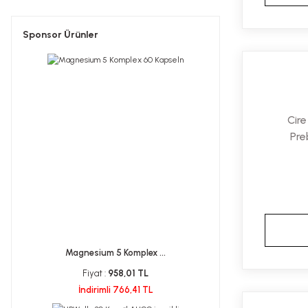
Edis Farma (2)
Sponsor Ürünler
Eyüp Sabri Tuncer (2)
Hametol (2)
Mega Farma (2)
Mindus (2)
Cire
Pre
Miraderm (2)
Narlife (2)
PharmaArt (2)
Thols (2)
Acon İlaç (1)
Magnesium 5 Komplex ...
Altıoklar Pharma (1)
Fiyat :
958,01 TL
Ametis İlaç (1)
İndirimli 766,41 TL