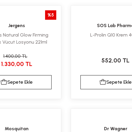
%5
Jergens
SOS Lab Pharm
s Natural Glow Firming
L-Prolin Q10 Krem 
k Vücut Losyonu 221ml
1.400,00 TL
552,00 TL
1.330,00 TL
Sepete Ekle
Sepete Ekle
Mosquitan
Dr Wagner