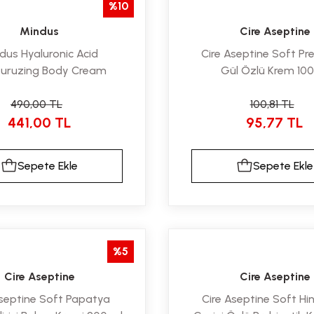
%10
Mindus
Cire Aseptine
dus Hyaluronic Acid
Cire Aseptine Soft Pre
turuzing Body Cream
Gül Özlü Krem 100
200ml
490,00 TL
100,81 TL
441,00 TL
95,77 TL
Sepete Ekle
Sepete Ekle
%5
Cire Aseptine
Cire Aseptine
Aseptine Soft Papatya
Cire Aseptine Soft Hi