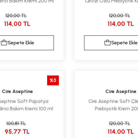
rici Bakım Kremi 200 ml
Cevizi Özlü Prebiyotik
ml
120,00 TL
120,00 TL
114,00 TL
114,00 TL
Sepete Ekle
Sepete Ekle
%5
Cire Aseptine
Cire Aseptine
Aseptine Soft Papatya
Cire Aseptine Soft Çil
rici Bakım Kremi 100 ml
Prebiyotik Krem 20
100,81 TL
120,00 TL
95,77 TL
114,00 TL