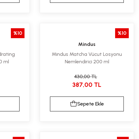
%10
%10
Mindus
drating
Mindus Matcha Vücut Losyonu
0 ml
Nemlendirici 200 ml
430,00 TL
387,00 TL
Sepete Ekle