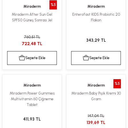
%5
Miraderm
Miraderm
Miraderm After Sun Gel
Enterofast KIDS Probiotic 20
SPF50 Güneş Sonrası Jel
Flakon
760,51 TL
343,29 TL
722,48 TL
Sepete Ekle
Sepete Ekle
%5
Miraderm
Miraderm
Miraderm Power Gummies
Miraderm Baby Pişik Kremi 30
Multivitamin 60 Çiğneme
Gram
Tablet
147,04 TL
411,93 TL
139,69 TL