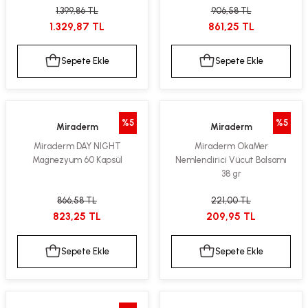
1.399,86 TL
906,58 TL
kımı
e Mendilleri
ri
1.329,87 TL
861,25 TL
llagen Cilt Bakımı
ve Emzikleri
Hijyeni
Kovucular
Sepete Ekle
Sepete Ekle
uları
kımı
gler
ty Collagen
ları
%5
%5
Miraderm
Miraderm
Miraderm DAY NIGHT
Miraderm OkaMer
ar, Şekerler
ünleri
ar
Magnezyum 60 Kapsül
Nemlendirici Vücut Balsamı
38 gr
ebiyotikler
rı
866,58 TL
221,00 TL
823,25 TL
209,95 TL
Sepete Ekle
Sepete Ekle
e Tuzlar
ı
er
raller
i ve Nebulizatörler