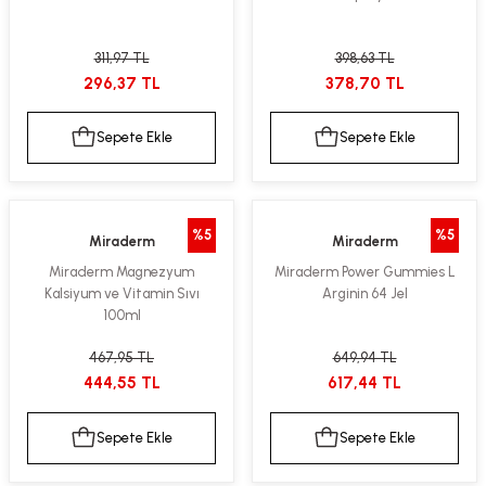
311,97 TL
398,63 TL
296,37 TL
378,70 TL
Sepete Ekle
Sepete Ekle
%5
%5
Miraderm
Miraderm
Miraderm Magnezyum
Miraderm Power Gummies L
Kalsiyum ve Vitamin Sıvı
Arginin 64 Jel
100ml
467,95 TL
649,94 TL
444,55 TL
617,44 TL
Sepete Ekle
Sepete Ekle