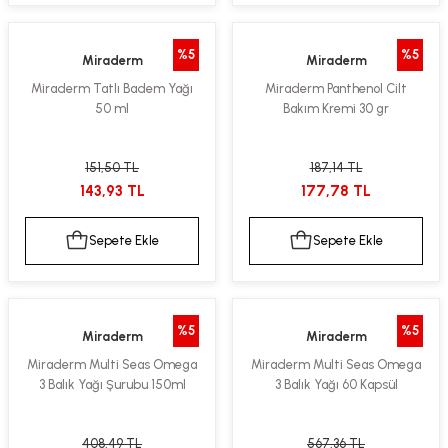
%5
%5
Miraderm
Miraderm
Miraderm Tatlı Badem Yağı
Miraderm Panthenol Cilt
50 ml
Bakım Kremi 30 gr
151,50 TL
187,14 TL
143,93 TL
177,78 TL
Sepete Ekle
Sepete Ekle
%5
%5
Miraderm
Miraderm
Miraderm Multi Seas Omega
Miraderm Multi Seas Omega
3 Balık Yağı Şurubu 150ml
3 Balık Yağı 60 Kapsül
408,49 TL
567,36 TL