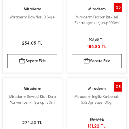
%5
Miraderm
Miraderm
Miraderm Rawflor 10 Saşe
Miraderm Ficipan Bitkisel
Ekstre içerikli Şurup 100ml
196,68 TL
254,05 TL
186,85 TL
Sepete Ekle
Sepete Ekle
%5
Miraderm
Miraderm
Miraderm Sawcol Kids Kara
Miraderm Ingiliz Karbonatı
Mürver içerikli Şurup 150ml
5x20gr Saşe 100gr
138,13 TL
274,53 TL
131,22 TL