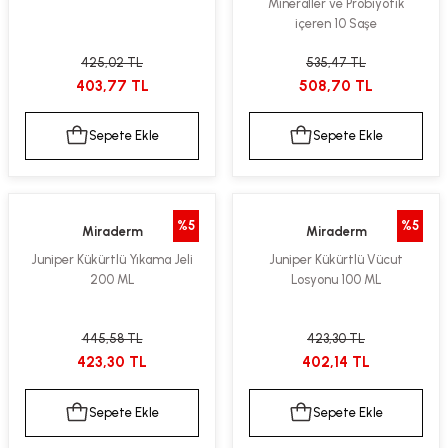
Mineraller ve Probiyotik
içeren 10 Saşe
425,02 TL
535,47 TL
403,77 TL
508,70 TL
Sepete Ekle
Sepete Ekle
%5
%5
Miraderm
Miraderm
Juniper Kükürtlü Yıkama Jeli
Juniper Kükürtlü Vücut
200 ML
Losyonu 100 ML
445,58 TL
423,30 TL
423,30 TL
402,14 TL
Sepete Ekle
Sepete Ekle