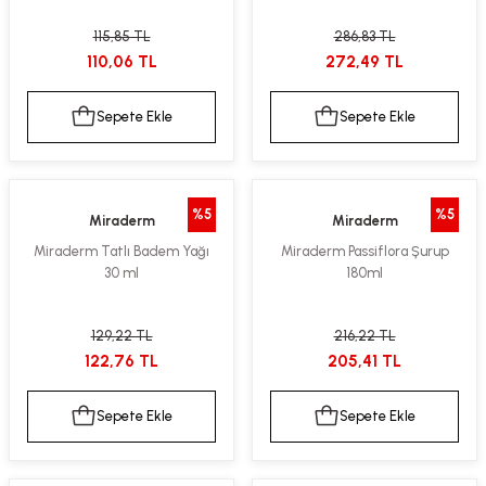
115,85 TL
286,83 TL
110,06 TL
272,49 TL
Sepete Ekle
Sepete Ekle
%5
%5
Miraderm
Miraderm
Miraderm Tatlı Badem Yağı
Miraderm Passiflora Şurup
30 ml
180ml
129,22 TL
216,22 TL
122,76 TL
205,41 TL
Sepete Ekle
Sepete Ekle