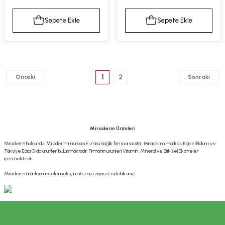
Sepete Ekle
Sepete Ekle
1
2
Miraderm Ürünleri
Miraderm hakkında: Miraderm markası Esmira Sağlık firmasına aittir. Miraderm markası Kişisel Bakım ve
Takviye Edici Gıda ürünleri bulunmaktadır. Firmanın ürünleri Vitamin, Mineral ve Bitkisel Ekstreler
içermektedir.
Miraderm ürünlerini incelemek için sitemizi ziyaret edebilirsiniz.