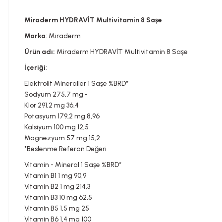
Miraderm HYDRAVİT Multivitamin 8 Saşe
Marka
: Miraderm
Ürün adı:
Miraderm HYDRAVİT Multivitamin 8 Saşe
İçeriği
:
Elektrolit Mineraller 1 Saşe %BRD*
Sodyum 275,7 mg -
Klor 291,2 mg 36,4
Potasyum 179,2 mg 8,96
Kalsiyum 100 mg 12,5
Magnezyum 57 mg 15,2
*Beslenme Referan Değeri
Vitamin - Mineral 1 Saşe %BRD*
Vitamin B1 1 mg 90,9
Vitamin B2 1 mg 214,3
Vitamin B3 10 mg 62,5
Vitamin B5 1,5 mg 25
Vitamin B6 1,4 mg 100