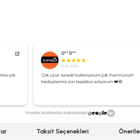
O** D**
21.04.2026
Çok uzun süredir kullanıyorum çok memnunum
hediyeleriniz için teşekkür ediyorum ❤️🌺
Yorumlar tarafımızdan doğrulanmıştır.
lar
Taksit Seçenekleri
Önerile