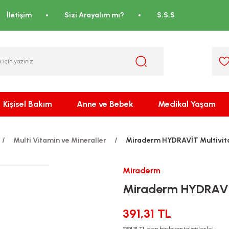
İletişim
Sizi Arayalım mı?
S.S.S
Kişisel Bakım
Anne ve Bebek
Medikal Yaşam
Multi Vitamin ve Mineraller
Miraderm HYDRAVİT Multivit
Miraderm
Miraderm HYDRAVİT
391,31 TL