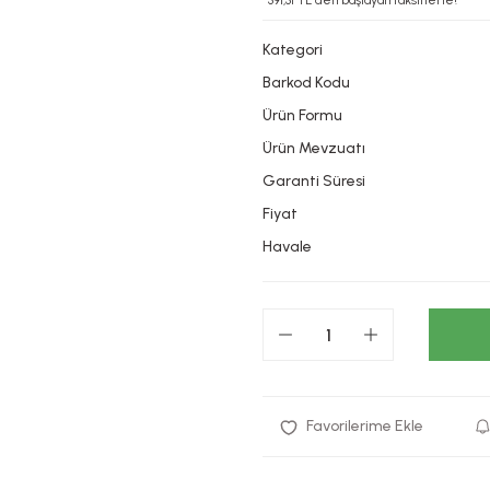
*391,31 TL den başlayan taksitlerle!
Kategori
Barkod Kodu
Ürün Formu
Ürün Mevzuatı
Garanti Süresi
Fiyat
Havale