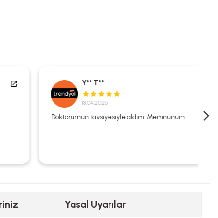
Y** T**
18.04.2026
Doktorumun tavsiyesiyle aldım. Memnunum.
riniz
Yasal Uyarılar