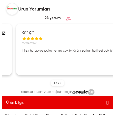
ekler
ve Sabunları
yotlar
Ürün Yorumları
e Losyonlar
sterler
23 yorum
klar
O** Ç**
27.04.2026
Hızlı kargo ve paketleme çok iyi ürün zaten kalitesi çok iyi
leri
Yorumlar tarafımızdan doğrulanmıştır.
Ürün Bilgisi