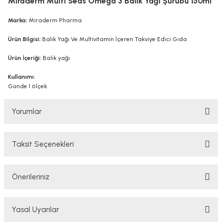
Miraderm Multi Seas Omega 3 Balık Yağı Şurubu 150ml
Marka:
Miraderm Pharma
Ürün Bilgisi:
Balık Yağı Ve Multivitamin İçeren Takviye Edici Gıda
Ürün İçeriği:
Balık yağı
Kullanımı:
Günde 1 ölçek
Yorumlar
Taksit Seçenekleri
Bu ürüne ilk yorumu siz yapın!
Önerileriniz
Yorum Yaz
Bu ürünün fiyat bilgisi, resim, ürün açıklamalarında ve diğer konularda
Yasal Uyarılar
yetersiz gördüğünüz noktaları öneri formunu kullanarak tarafımıza
iletebilirsiniz.