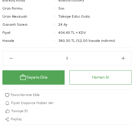
Barkod Kodu
8681057001343
kımı
e Mendilleri
ri
Ürün Formu
Sıvı
Ürün Mevzuatı
Takviye Edici Gıda
llagen Cilt Bakımı
ve Emzikleri
Hijyeni
Kovucular
Garanti Süresi
24 Ay
Fiyat
404,45 TL + KDV
uları
kımı
gler
Havale
380,30 TL (%2,00 havale indirimi)
ty Collagen
ları
ar, Şekerler
ünleri
ar
Sepete Ekle
Hemen Al
ebiyotikler
rı
Fiyatı Düşünce Haber Ver
e Tuzlar
ı
er
Tavsiye Et
Paylaş
raller
i ve Nebulizatörler