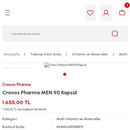
0
Geri Dön
Geri Dön
Geri Dön
Geri Dön
Geri Dön
Geri Dön
i Gıda
ek
am
leri
lik
sit
opolis
iyeleri
Anasayfa
Takviye Edici Gıda
Vitamin ve Mineraller
Multi 
yel ve Uçucu Yağlar
ımı
ları
r
ega 3...)
akımı
ımı
aratları
Cronos Pharma
Cronos Pharma MEN 90 Kapsül
ımı
on Testleri
icileri
1.655,00 TL
tleri
kımı
*1.655,00 TL den başlayan taksitlerle!
Kategori
Multi Vitamin ve Mineraller
iyeleri
e Temizleme
Barkod Kodu
8684068088419