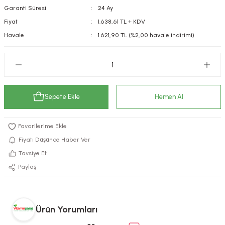
Garanti Süresi
24 Ay
kımı
e Mendilleri
ri
Fiyat
1.638,61 TL + KDV
Havale
1.621,90 TL (%2,00 havale indirimi)
llagen Cilt Bakımı
ve Emzikleri
Hijyeni
Kovucular
uları
kımı
gler
ty Collagen
ları
Sepete Ekle
Hemen Al
ar, Şekerler
ünleri
ar
ebiyotikler
rı
Fiyatı Düşünce Haber Ver
Tavsiye Et
Paylaş
e Tuzlar
ı
er
Ürün Yorumları
raller
i ve Nebulizatörler