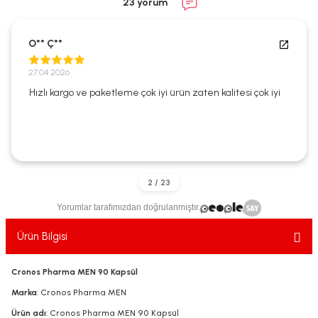
23 yorum
ekler
ve Sabunları
yotlar
O** Ç**
e Losyonlar
sterler
27.04.2026
klar
Hızlı kargo ve paketleme çok iyi ürün zaten kalitesi çok iyi
leri
Yorumlar tarafımızdan doğrulanmıştır.
Ürün Bilgisi
Cronos Pharma MEN 90 Kapsül
Marka
: Cronos Pharma MEN
Ürün adı
: Cronos Pharma MEN 90 Kapsül