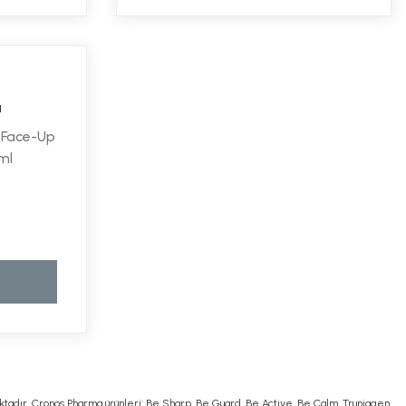
a
 Face-Up
ml
L
ktadır. Cronos Pharma ürünleri: Be Sharp, Be Guard, Be Active, Be Calm, Truniagen,