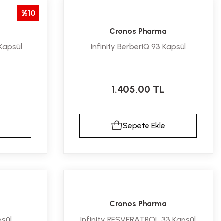
%10
a
Cronos Pharma
 Kapsül
Infinity BerberiQ 93 Kapsül
1.405,00 TL
Sepete Ekle
a
Cronos Pharma
psül
Infinity RESVERATROL 33 Kapsül