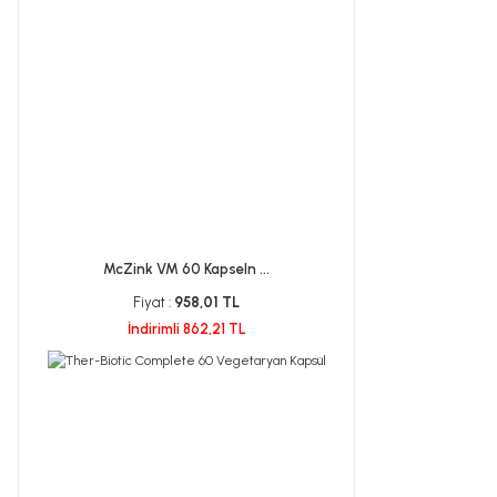
McZink VM 60 Kapseln ...
Fiyat :
958,01 TL
İndirimli 862,21 TL