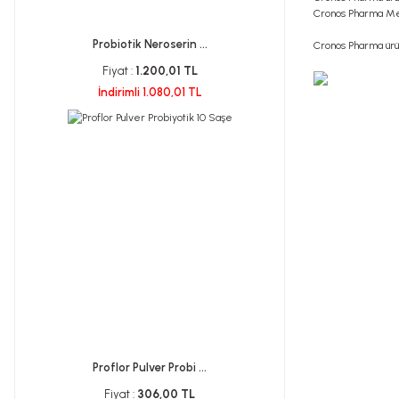
Cronos Pharma M
Probiotik Neroserin ...
Cronos Pharma ürün
Fiyat :
1.200,01 TL
İndirimli 1.080,01 TL
Proflor Pulver Probi ...
Fiyat :
306,00 TL