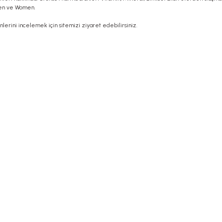
en ve Women.
lerini incelemek için sitemizi ziyaret edebilirsiniz.