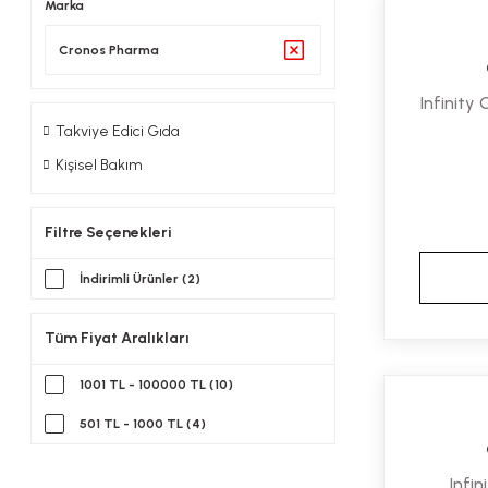
Marka
Cronos Pharma
Infinity 
Takviye Edici Gıda
Kişisel Bakım
Filtre Seçenekleri
İndirimli Ürünler (2)
Tüm Fiyat Aralıkları
1001 TL - 100000 TL (10)
501 TL - 1000 TL (4)
Infi