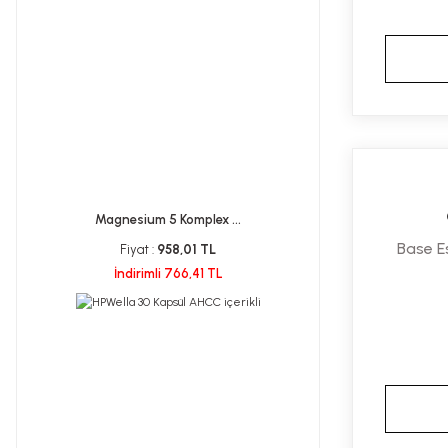
Magnesium 5 Komplex ...
Base E
Fiyat :
958,01 TL
İndirimli 766,41 TL