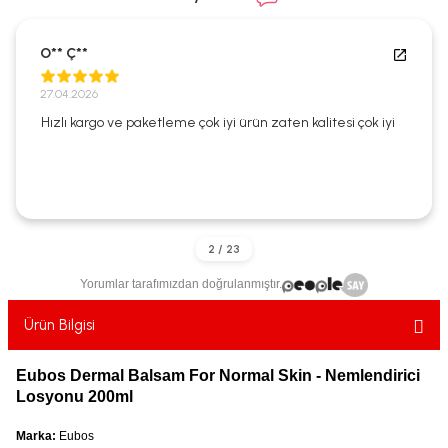
ekler
ve Sabunları
yotlar
O** Ç**
e Losyonlar
sterler
27.04.2026
klar
Hızlı kargo ve paketleme çok iyi ürün zaten kalitesi çok iyi
leri
Yorumlar tarafımızdan doğrulanmıştır.
Ürün Bilgisi
Eubos Dermal Balsam For Normal Skin - Nemlendirici
Losyonu 200ml
Marka:
Eubos