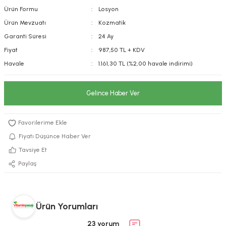
Ürün Formu
Losyon
kımı
e Mendilleri
ri
Ürün Mevzuatı
Kozmatik
llagen Cilt Bakımı
ve Emzikleri
Hijyeni
Kovucular
Garanti Süresi
24 Ay
Fiyat
987,50 TL + KDV
uları
kımı
gler
Havale
1.161,30 TL (%2,00 havale indirimi)
ty Collagen
ları
Gelince Haber Ver
ar, Şekerler
ünleri
ar
ebiyotikler
rı
Fiyatı Düşünce Haber Ver
Tavsiye Et
Paylaş
e Tuzlar
ı
er
Ürün Yorumları
raller
i ve Nebulizatörler
23 yorum