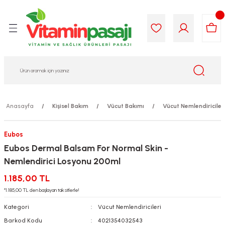
Geri Dön
Geri Dön
Geri Dön
Geri Dön
Geri Dön
Geri Dön
i Gıda
ek
am
leri
lik
sit
opolis
iyeleri
Anasayfa
Kişisel Bakım
Vücut Bakımı
Vücut Nemlendiriciler
yel ve Uçucu Yağlar
ımı
ları
r
Eubos
ega 3...)
akımı
ımı
aratları
Eubos Dermal Balsam For Normal Skin -
Nemlendirici Losyonu 200ml
ımı
on Testleri
icileri
1.185,00 TL
tleri
kımı
*1.185,00 TL den başlayan taksitlerle!
Kategori
Vücut Nemlendiricileri
iyeleri
e Temizleme
Barkod Kodu
4021354032543