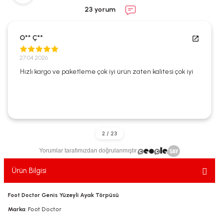
ekler
ve Sabunları
yotlar
23 yorum
e Losyonlar
sterler
O** Ç**
klar
27.04.2026
Hızlı kargo ve paketleme çok iyi ürün zaten kalitesi çok iyi
leri
Yorumlar tarafımızdan doğrulanmıştır.
Ürün Bilgisi
Foot Doctor Genis Yüzeyli Ayak Törpüsü
Marka
: Foot Doctor