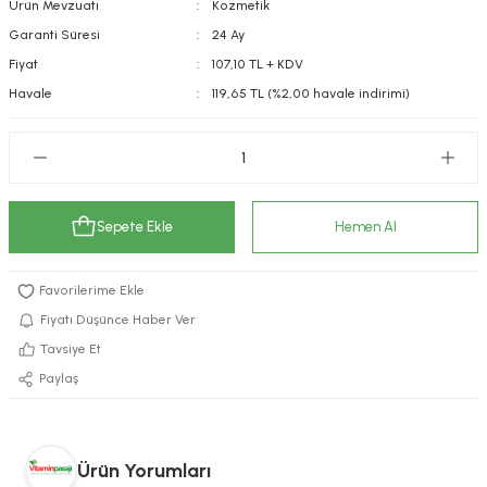
Ürün Mevzuatı
Kozmetik
kımı
e Mendilleri
ri
Garanti Süresi
24 Ay
Fiyat
107,10 TL + KDV
llagen Cilt Bakımı
ve Emzikleri
Hijyeni
Kovucular
Havale
119,65 TL (%2,00 havale indirimi)
uları
kımı
gler
ty Collagen
ları
Sepete Ekle
Hemen Al
ar, Şekerler
ünleri
ar
ebiyotikler
rı
Fiyatı Düşünce Haber Ver
Tavsiye Et
Paylaş
e Tuzlar
ı
er
raller
i ve Nebulizatörler
Ürün Yorumları