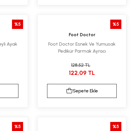
%5
%5
Foot Doctor
yli Ayak
Foot Doctor Esnek Ve Yumusak
Pedikür Parmak Ayracı
128,52 TL
122,09 TL
Sepete Ekle
%5
%5