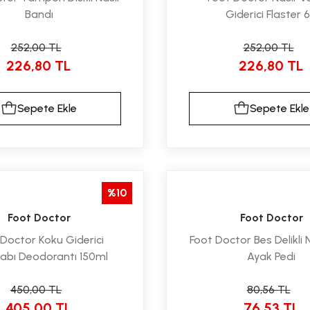
Bandı
Giderici Flaster 6
252,00 TL
252,00 TL
226,80 TL
226,80 TL
Sepete Ekle
Sepete Ekle
%10
Foot Doctor
Foot Doctor
Doctor Koku Giderici
Foot Doctor Bes Delikli N
abı Deodorantı 150ml
Ayak Pedi
450,00 TL
80,56 TL
405,00 TL
76,53 TL