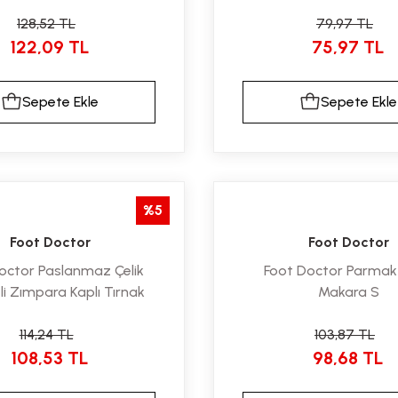
128,52 TL
79,97 TL
122,09 TL
75,97 TL
Sepete Ekle
Sepete Ekle
%5
Foot Doctor
Foot Doctor
octor Paslanmaz Çelik
Foot Doctor Parmak 
i Zımpara Kaplı Tırnak
Makara S
Törpüsü
114,24 TL
103,87 TL
108,53 TL
98,68 TL