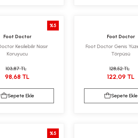
%5
Foot Doctor
Foot Doctor
octor Kesilebilir Nasır
Foot Doctor Genis Yüze
Koruyucu
Törpüsü
103,87 TL
128,52 TL
98,68 TL
122,09 TL
Sepete Ekle
Sepete Ekle
%5