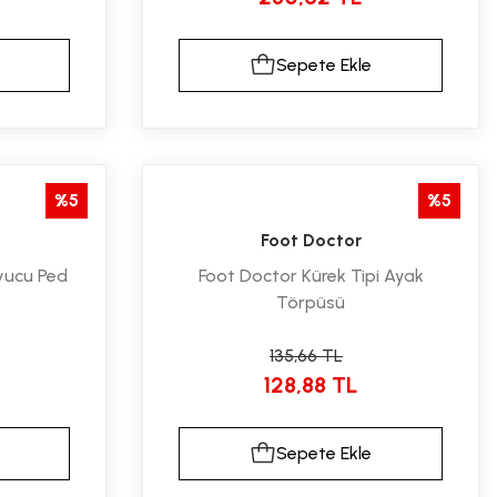
Sepete Ekle
%5
%5
Foot Doctor
yucu Ped
Foot Doctor Kürek Tipi Ayak
Törpüsü
135,66 TL
128,88 TL
Sepete Ekle