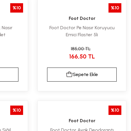
%10
%10
Foot Doctor
 Nasır
Foot Doctor Pe Nasır Koruyucu
det
Emici Flaster 5li
185,00 TL
166,50 TL
Sepete Ekle
%10
%10
Foot Doctor
 Siğil
Foot Doctor Ayak Deodorantı