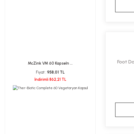
Foot Do
McZink VM 60 Kapseln ...
Fiyat :
958,01 TL
İndirimli 862,21 TL