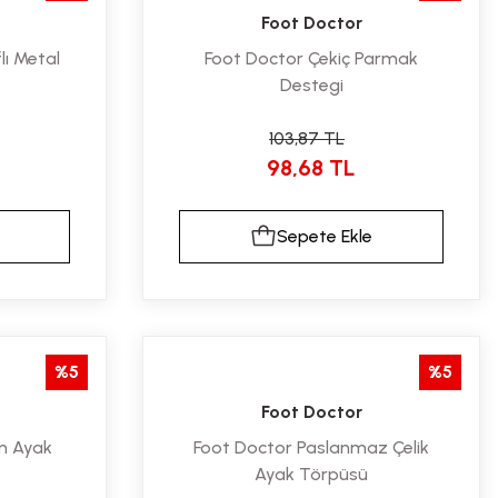
Foot Doctor
lı Metal
Foot Doctor Çekiç Parmak
Destegi
103,87 TL
98,68 TL
Sepete Ekle
%5
%5
Foot Doctor
Ön Ayak
Foot Doctor Paslanmaz Çelik
Ayak Törpüsü