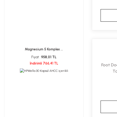
Magnesium 5 Komplex ...
Fiyat :
958,01 TL
İndirimli 766,41 TL
Foot Do
Ta