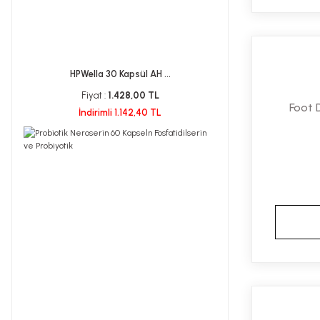
HPWella 30 Kapsül AH ...
Fiyat :
1.428,00 TL
Foot D
İndirimli 1.142,40 TL