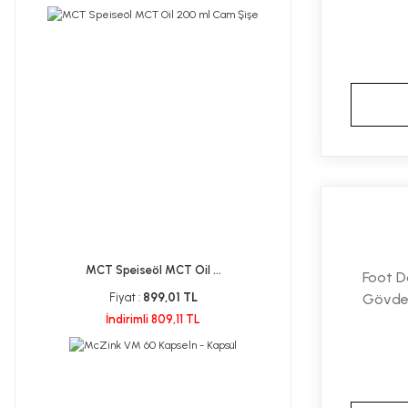
MCT Speiseöl MCT Oil ...
Foot D
Fiyat :
899,01 TL
Gövdel
İndirimli 809,11 TL