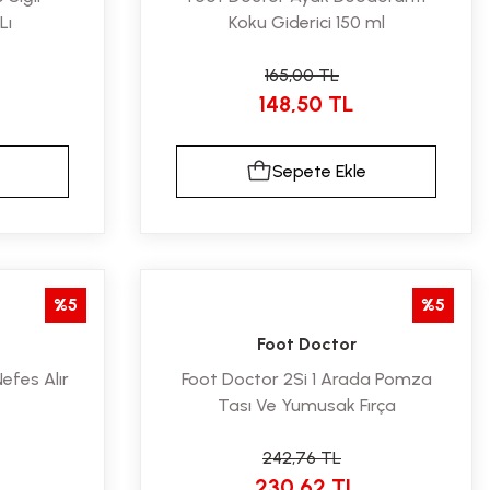
Lı
Koku Giderici 150 ml
165,00 TL
148,50 TL
Sepete Ekle
%5
%5
Foot Doctor
efes Alır
Foot Doctor 2Si 1 Arada Pomza
Tası Ve Yumusak Fırça
242,76 TL
230,62 TL