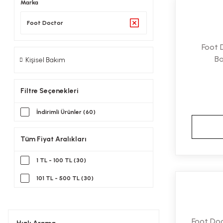
Marka
Foot Doctor
Foot 
Ba
Kişisel Bakım
Filtre Seçenekleri
İndirimli Ürünler (60)
Tüm Fiyat Aralıkları
1 TL - 100 TL (30)
101 TL - 500 TL (30)
Foot Doc