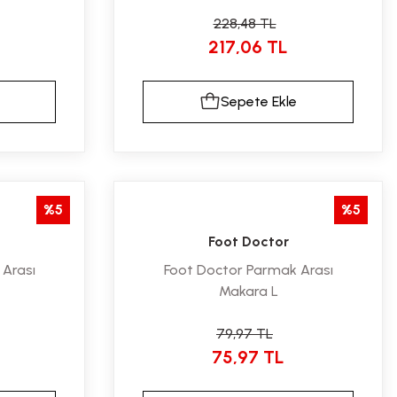
228,48 TL
217,06 TL
Sepete Ekle
%5
%5
Foot Doctor
Arası
Foot Doctor Parmak Arası
Makara L
79,97 TL
75,97 TL