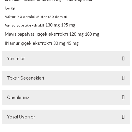
İçeriği
:
Miktar (40 damla) Miktar (60 damla)
ı 130 mg 195 mg
Melisa yaprak ekstrakt
çiçek ekstrakt
Mayıs papatyası
ı 120 mg 180 mg
çiçek ekstrakt
Ihlamur
ı 30 mg 45 mg
Yorumlar
Taksit Seçenekleri
Bu ürüne ilk yorumu siz yapın!
Önerileriniz
Yorum Yaz
Bu ürünün fiyat bilgisi, resim, ürün açıklamalarında ve diğer konularda
Yasal Uyarılar
yetersiz gördüğünüz noktaları öneri formunu kullanarak tarafımıza
iletebilirsiniz.
Görüş ve önerileriniz için teşekkür ederiz.
YASAL UYARI