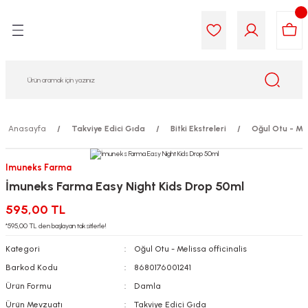
Geri Dön
Geri Dön
Geri Dön
Geri Dön
Geri Dön
Geri Dön
i Gıda
ek
am
leri
lik
sit
opolis
iyeleri
Anasayfa
Takviye Edici Gıda
Bitki Ekstreleri
Oğul Otu - Mel
yel ve Uçucu Yağlar
ımı
ları
r
Imuneks Farma
İmuneks Farma Easy Night Kids Drop 50ml
ega 3...)
akımı
ımı
aratları
595,00 TL
ımı
on Testleri
icileri
*595,00 TL den başlayan taksitlerle!
Kategori
Oğul Otu - Melissa officinalis
tleri
kımı
Barkod Kodu
8680176001241
Ürün Formu
Damla
iyeleri
e Temizleme
Ürün Mevzuatı
Takviye Edici Gıda