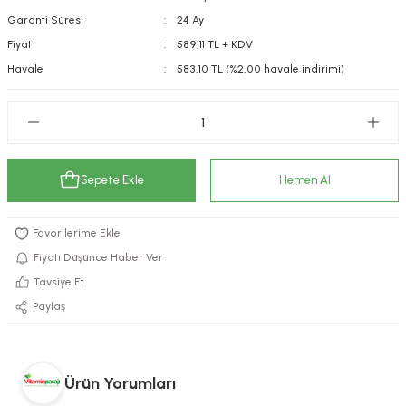
Garanti Süresi
24 Ay
kımı
e Mendilleri
ri
Fiyat
589,11 TL + KDV
llagen Cilt Bakımı
ve Emzikleri
Hijyeni
Kovucular
Havale
583,10 TL (%2,00 havale indirimi)
uları
kımı
gler
ty Collagen
ları
Sepete Ekle
Hemen Al
ar, Şekerler
ünleri
ar
ebiyotikler
rı
Fiyatı Düşünce Haber Ver
Tavsiye Et
Paylaş
e Tuzlar
ı
er
raller
i ve Nebulizatörler
Ürün Yorumları