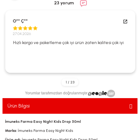
23 yorum
ekler
ve Sabunları
yotlar
e Losyonlar
sterler
O** Ç**
27.04.2026
klar
Hızlı kargo ve paketleme çok iyi ürün zaten kalitesi çok iyi
leri
Yorumlar tarafımızdan doğrulanmıştır.
Ürün Bilgisi
İmuneks Farma Easy Night Kids Drop 50ml
Marka
: İmuneks Farma Easy Night Kids
Ürün adı
: İmuneks Farma Easy Night Kids Drop 50ml