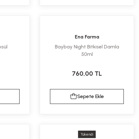
Ena Farma
psül
Baybay Night Bitkisel Damla
50ml
760,00 TL
Sepete Ekle
Tükendi