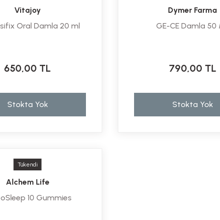
Vitajoy
Dymer Farma
sifix Oral Damla 20 ml
GE-CE Damla 50
650,00 TL
790,00 TL
Stokta Yok
Stokta Yok
Tükendi
Alchem Life
toSleep 10 Gummies