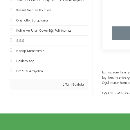
Tüketici Haklari – Cayma – İptal İade Koşullari
Kişisel Veriler Politikası
Orijinallik Sorgulama
Kalite ve Ürün Güvenliği Politikamız
S.S.S
Hesap Numaramız
Hakkımızda
Biz Sizi Arayalım
Lamiaceae familyas
kıyı kesimlerde g
Oğul otunun hem ar
Tüm Sayfalar
Oğul otu - Melisa 