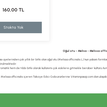
160,00 TL
Stokta Yok
Oğul otu - Melisa - Melissa offi
ı üyelerinden çok yıllık bir bitki olan oğul otu (Melissa officinalis L.)’nun yabani fo
örülmektedir.
omatik hem de tıbbi bitki olarak kullanımı çok eskilere gitmekle beraber kültürü Avrup
- Melissa officinalis içeren Takviye Edici Gıda ürünlerine Vitaminpasaji.com dan ulaşabil