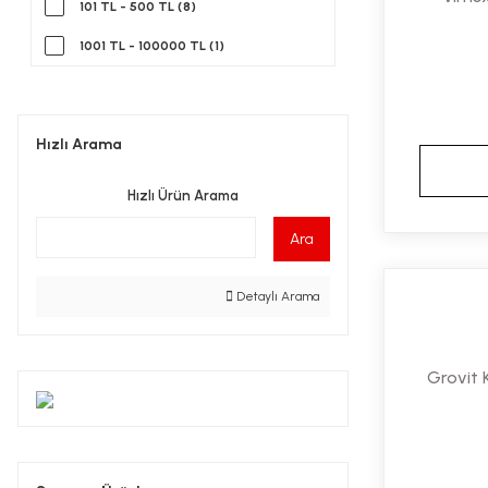
101 TL - 500 TL (8)
Nurse Harvey's (1)
1001 TL - 100000 TL (1)
Nutrigen (1)
Orion Sağlık (1)
Hızlı Arama
Sidrex (1)
Talya (1)
Hızlı Ürün Arama
Vimex - PRP İlaç (1)
Ara
Vitafenix (1)
Detaylı Arama
Vitajoy (1)
Grovit 