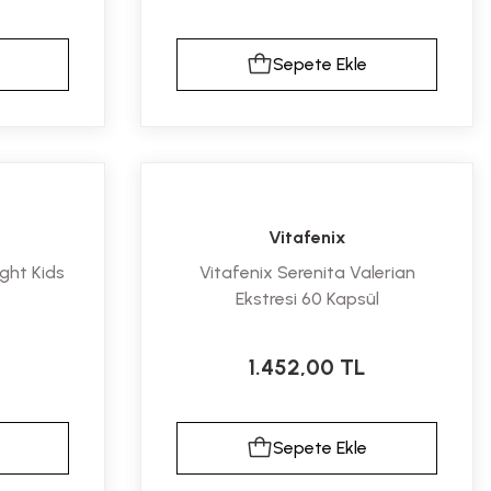
Sepete Ekle
a
Vitafenix
ght Kids
Vitafenix Serenita Valerian
Ekstresi 60 Kapsül
MCT Speiseöl MCT Oil ...
McZink VM 60 Kapseln ...
1.452,00 TL
Fiyat :
899,01 TL
Fiyat :
958,01 TL
İndirimli 809,11 TL
İndirimli 862,21 TL
Sepete Ekle