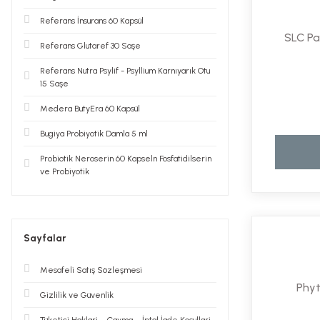
Referans İnsurans 60 Kapsül
SLC Pa
Referans Glutaref 30 Saşe
Referans Nutra Psylif - Psyllium Karnıyarık Otu
15 Saşe
Medera ButyEra 60 Kapsül
Bugiya Probiyotik Damla 5 ml
Probiotik Neroserin 60 Kapseln Fosfatidilserin
ve Probiyotik
Sayfalar
Mesafeli Satış Sözleşmesi
Phy
Gizlilik ve Güvenlik