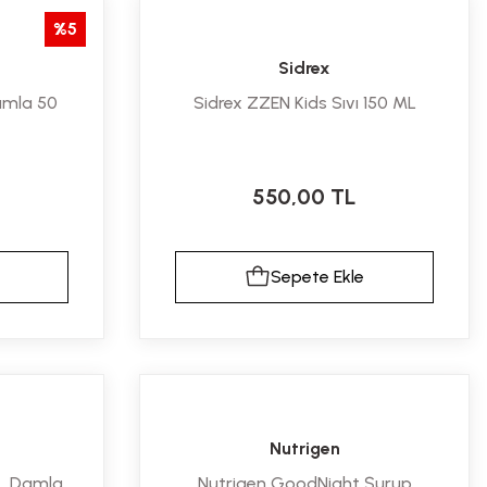
%5
Sidrex
amla 50
Sidrex ZZEN Kids Sıvı 150 ML
550,00 TL
Sepete Ekle
Nutrigen
L Damla
Nutrigen GoodNight Şurup