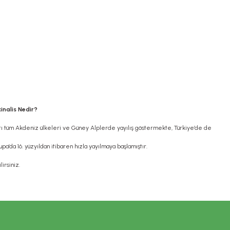
cinalis Nedir?
rmları tüm Akdeniz ülkeleri ve Güney Alplerde yayılış göstermekte, Türkiye’de de
a’da 16. yüzyıldan itibaren hızla yayılmaya başlamıştır.
irsiniz.