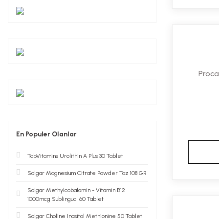
Proca
En Populer Olanlar
TabVitamins Urolithin A Plus 30 Tablet
Solgar Magnesium Citrate Powder Toz 108 GR
Solgar Methylcobalamin - Vitamin B12
1000mcg Sublingual 60 Tablet
Solgar Choline Inositol Methionine 50 Tablet