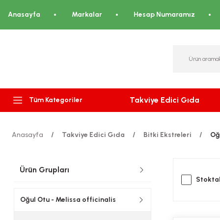
Anasayfa
Markalar
Hesap Numaramız
Takviye Edici Gıda
Tüm Kategoriler
Anasayfa
Takviye Edici Gıda
Bitki Ekstreleri
Oğu
Ürün Grupları
Stoktak
Oğul Otu - Melissa officinalis