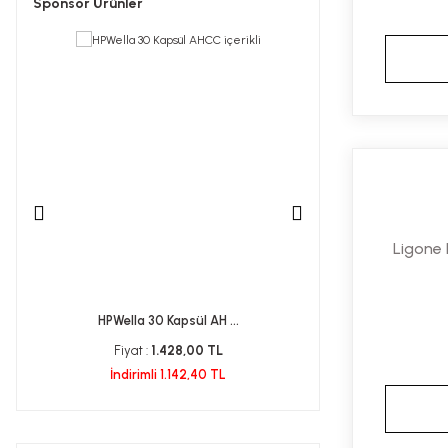
Sponsor Ürünler
Ligone
HPWella 30 Kapsül AH ...
Probiotik Ner
Fiyat :
1.428,00 TL
Fiyat :
1.20
İndirimli 1.142,40 TL
İndirimli 1.