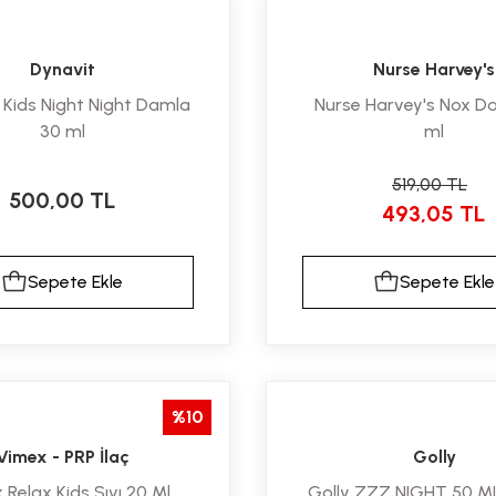
Dynavit
Nurse Harvey's
 Kids Night Night Damla
Nurse Harvey's Nox D
30 ml
ml
519,00 TL
500,00 TL
493,05 TL
Sepete Ekle
Sepete Ekle
%10
Vimex - PRP İlaç
Golly
 Relax Kids Sıvı 20 Ml
Golly ZZZ NIGHT 50 M