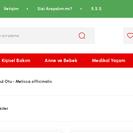
İletişim
Sizi Arayalım mı?
S.S.S
Kişisel Bakım
Anne ve Bebek
Medikal Yaşam
l Otu - Melissa officinalis
iler