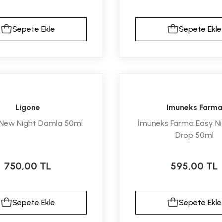
Sepete Ekle
Sepete Ekle
Ligone
Imuneks Farm
 New Night Damla 50ml
İmuneks Farma Easy Ni
Drop 50ml
oserin ...
Proflor Pulver Probi ...
750,00 TL
595,00 TL
0,01 TL
Fiyat :
306,00 TL
080,01 TL
İndirimli 244,80 TL
Sepete Ekle
Sepete Ekle