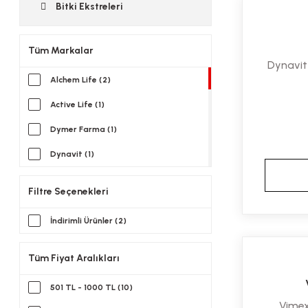
Bitki Ekstreleri
Tüm Markalar
Dynavit
Alchem Life (2)
Active Life (1)
Dymer Farma (1)
Dynavit (1)
Ena Farma (1)
Filtre Seçenekleri
Golly (1)
İndirimli Ürünler (2)
Grovit (1)
Imuneks Farma (1)
Tüm Fiyat Aralıkları
Ligone (1)
501 TL - 1000 TL (10)
Morgen Pharma (1)
Vimex