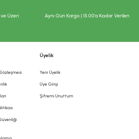
 ve Üzeri
Aynı Gün Kargo | 15.00’a Kadar Verilen
Üyelik
 Sözleşmesi
Yeni Üyelik
nlik
Üye Girişi
lari
Şifremi Unuttum
litikası
Güvenliği
gulama