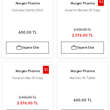
%1
Morgen Pharma
Morgen Pharma
ekler
ve Sabunları
yotlar
Humalac Damla 50ml
Ascertin Women 30 Saşe
e Losyonlar
sterler
klar
2.400,00 TL
600,00 TL
2.376,00 TL
Sepete Ekle
Sepete Ekle
leri
%1
Morgen Pharma
Morgen Pharma
Ascertin Men 30 Saşe
Morfolic 30 Tablet
2.400,00 TL
600,00 TL
2.376,00 TL