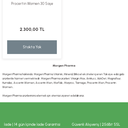
Procertin Women 30 Saşe
2.300,00 TL
Stokta Yok
Morgen Pharma
Morgen Pharma hakkında: Morgen Pharma Vitamin, Mineral, Bitkisel ekstreler içeren Takviye edici gıda
ürünleri ile hizmet vermektedir. Morgen Pharma ürünleri: Vitargin Max, Antituss, Ad+Det, Magnafour,
Humalac, Ascertin Women, Ascertin Men, Morfolic, Morpros, Tiamage, Procertin Men, Procertin
Women...
Morgen Pharma ürünlerini incelemek için sitemizi ziyaret edebilirsiniz.
İade | 14 gün İçinde İade Garantisi
Güvenli Alışveriş | 256Bit SSL