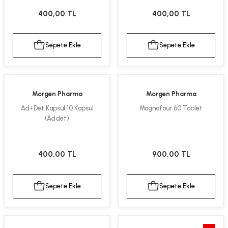
kımı
e Mendilleri
ri
400,00 TL
400,00 TL
llagen Cilt Bakımı
ve Emzikleri
Hijyeni
Kovucular
Sepete Ekle
Sepete Ekle
uları
kımı
gler
ty Collagen
ları
Morgen Pharma
Morgen Pharma
Ad+Det Kapsül 10 Kapsül
Magnafour 60 Tablet
ar, Şekerler
ünleri
ar
(Addet)
ebiyotikler
rı
400,00 TL
900,00 TL
Sepete Ekle
Sepete Ekle
e Tuzlar
ı
er
raller
i ve Nebulizatörler