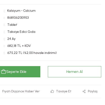
Kalsiyum - Calcium
8681062130953
Tablet
Takviye Edici Gıda
24 Ay
682,18 TL + KDV
675,22 TL (%2,00 havale indirimi)
Sepete Ekle
Hemen Al
Fiyatı Düşünce Haber Ver
Tavsiye Et
Paylaş