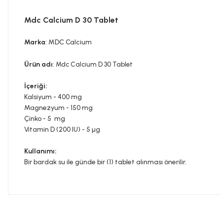
Mdc Calcium D 30 Tablet
Marka
: MDC Calcium
Ürün adı
:
Mdc Calcium D 30 Tablet
İçeriği:
Kalsiyum - 400 mg
Magnezyum - 150 mg
Çinko - 5 mg
Vitamin D (200 IU) - 5 µg
Kullanımı:
Bir bardak su ile günde bir (1) tablet alınması önerilir.
Bu ürünün fiyat bilgisi, resim, ürün açıklamalarında ve diğer konula
Görüş ve önerileriniz için teşekkür ederiz.