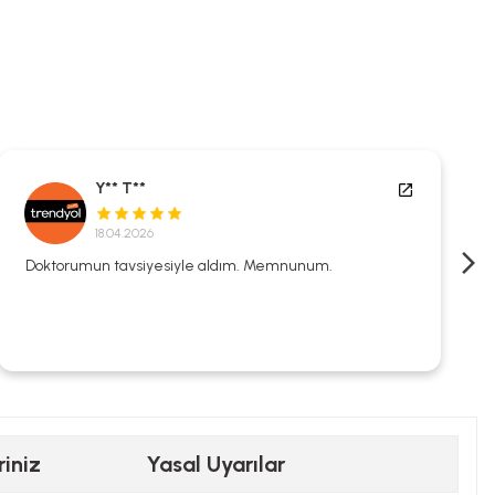
Y** T**
18.04.2026
Doktorumun tavsiyesiyle aldım. Memnunum.
riniz
Yasal Uyarılar