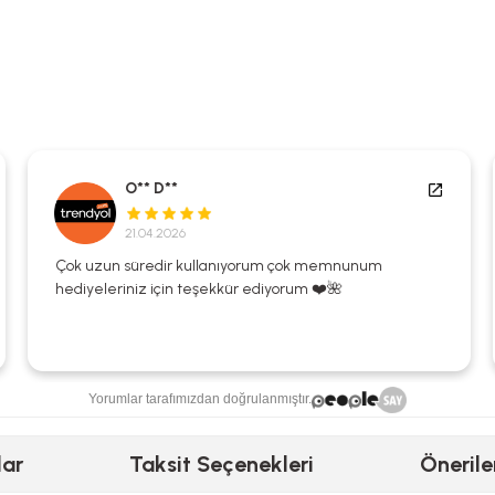
O** D**
21.04.2026
Çok uzun süredir kullanıyorum çok memnunum
hediyeleriniz için teşekkür ediyorum ❤️🌺
Yorumlar tarafımızdan doğrulanmıştır.
lar
Taksit Seçenekleri
Önerile