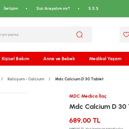
İletişim
Sizi Arayalım mı?
S.S.S
Kişisel Bakım
Anne ve Bebek
Medikal Yaşam
Kalsiyum - Calcium
Mdc Calcium D 30 Tablet
MDC Medica İlaç
Mdc Calcium D 30 
689,00 TL