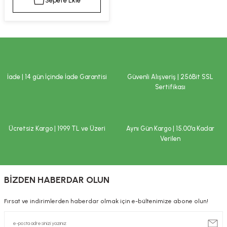
Sepete Ekle
kımı
e Mendilleri
ri
llagen Cilt Bakımı
ve Emzikleri
Hijyeni
Kovucular
uları
kımı
gler
İade | 14 gün İçinde İade Garantisi
Güvenli Alışveriş | 256Bit SSL
ty Collagen
ları
Sertifikası
ar, Şekerler
ünleri
ar
Ücretsiz Kargo | 1999 TL ve Üzeri
Aynı Gün Kargo | 15.00’a Kadar
ebiyotikler
rı
Verilen
BİZDEN HABERDAR OLUN
e Tuzlar
ı
er
Fırsat ve indirimlerden haberdar olmak için e-bültenimize abone olun!
raller
i ve Nebulizatörler