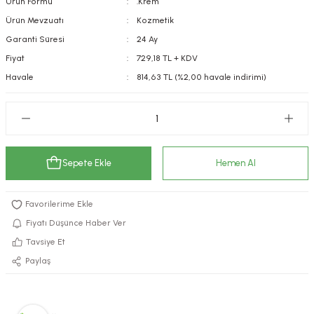
Ürün Formu
.Krem
kımı
e Mendilleri
ri
Ürün Mevzuatı
Kozmetik
Garanti Süresi
24 Ay
llagen Cilt Bakımı
ve Emzikleri
Hijyeni
Kovucular
Fiyat
729,18 TL + KDV
Havale
814,63 TL (%2,00 havale indirimi)
uları
kımı
gler
ty Collagen
ları
ar, Şekerler
ünleri
ar
Sepete Ekle
Hemen Al
ebiyotikler
rı
Fiyatı Düşünce Haber Ver
Tavsiye Et
e Tuzlar
ı
er
Paylaş
raller
i ve Nebulizatörler