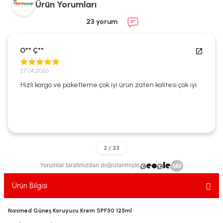
Ürün Yorumları
ekler
ve Sabunları
yotlar
23 yorum
e Losyonlar
sterler
O** Ç**
klar
27.04.2026
Hızlı kargo ve paketleme çok iyi ürün zaten kalitesi çok iyi
leri
Yorumlar tarafımızdan doğrulanmıştır.
Ürün Bilgisi
Nasmed Güneş Koruyucu Krem SPF50 125ml