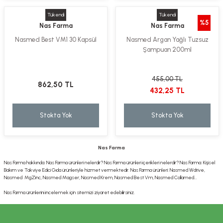
Tükendi
Tükendi
%5
Nas Farma
Nas Farma
Nasmed Best VM1 30 Kapsül
Nasmed Argan Yağlı Tuzsuz
Şampuan 200ml
455,00 TL
862,50 TL
432,25 TL
Stokta Yok
Stokta Yok
Nas Farma
Nas Farma hakkında: Nas Farma ürünleri nelerdir? Nas Farma ürünleri içerikleri nelerdir? Nas Farma: Kişisel
Bakım ve Takviye Edici Gıda ürünleriyle hizmet vermektedir. Nas Farma ürünleri: Nasmed Wdrive,
Nasmed MgZinc, Nasmed Magser, Nasmed Krem, Nasmed Best Vm, Nasmed Collamed...
Nas Farma ürünlerini incelemek için sitemizi ziyaret edebilirsiniz.