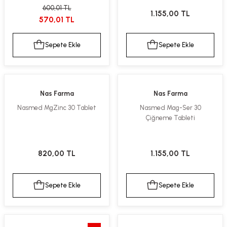
600,01 TL
kımı
e Mendilleri
ri
1.155,00 TL
570,01 TL
llagen Cilt Bakımı
ve Emzikleri
Hijyeni
Kovucular
Sepete Ekle
Sepete Ekle
uları
kımı
gler
ty Collagen
ları
Nas Farma
Nas Farma
Nasmed MgZinc 30 Tablet
Nasmed Mag-Ser 30
ar, Şekerler
ünleri
ar
Çiğneme Tableti
ebiyotikler
rı
820,00 TL
1.155,00 TL
Sepete Ekle
Sepete Ekle
e Tuzlar
ı
er
raller
i ve Nebulizatörler