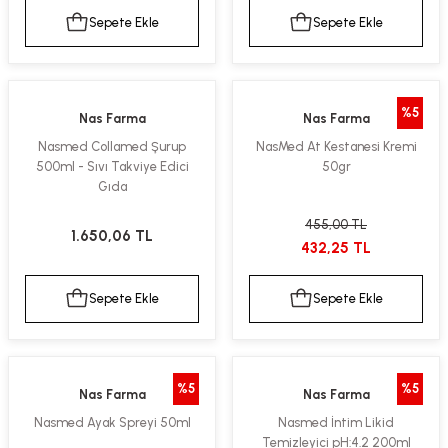
Sepete Ekle
Sepete Ekle
%5
Nas Farma
Nas Farma
Nasmed Collamed Şurup
NasMed At Kestanesi Kremi
500ml - Sıvı Takviye Edici
50gr
Gıda
455,00 TL
1.650,06 TL
432,25 TL
Sepete Ekle
Sepete Ekle
%5
%5
Nas Farma
Nas Farma
Nasmed Ayak Spreyi 50ml
Nasmed İntim Likid
Temizleyici pH:4.2 200ml