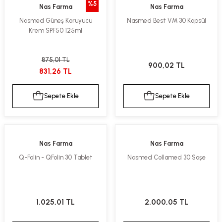
%5
Nas Farma
Nas Farma
ekler
ve Sabunları
yotlar
Nasmed Güneş Koruyucu
Nasmed Best VM 30 Kapsül
Krem SPF50 125ml
e Losyonlar
sterler
klar
875,01 TL
900,02 TL
831,26 TL
Sepete Ekle
Sepete Ekle
leri
Nas Farma
Nas Farma
Q-Folin - QFolin 30 Tablet
Nasmed Collamed 30 Saşe
1.025,01 TL
2.000,05 TL