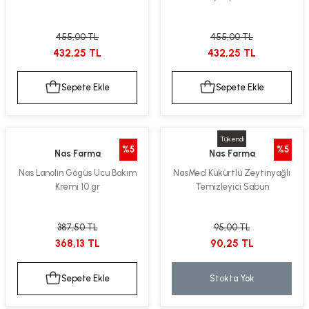
455,00 TL
455,00 TL
432,25 TL
432,25 TL
Sepete Ekle
Sepete Ekle
Tükendi
%5
%5
Nas Farma
Nas Farma
Nas Lanolin Gögüs Ucu Bakım
NasMed Kükürtlü Zeytinyağlı
Kremi 10 gr
Temizleyici Sabun
387,50 TL
95,00 TL
368,13 TL
90,25 TL
Sepete Ekle
Stokta Yok