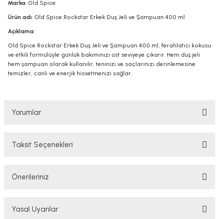
Marka
: Old Spice
Ürün adı
: Old Spice Rockstar Erkek Duş Jeli ve Şampuan 400 ml
Açıklama
:
Old Spice Rockstar Erkek Duş Jeli ve Şampuan 400 ml, ferahlatıcı kokusu
ve etkili formülüyle günlük bakımınızı üst seviyeye çıkarır. Hem duş jeli
hem şampuan olarak kullanılır, teninizi ve saçlarınızı derinlemesine
temizler, canlı ve enerjik hissetmenizi sağlar.
Yorumlar
Taksit Seçenekleri
Bu ürüne ilk yorumu siz yapın!
Önerileriniz
Yorum Yaz
Bu ürünün fiyat bilgisi, resim, ürün açıklamalarında ve diğer konularda
Yasal Uyarılar
yetersiz gördüğünüz noktaları öneri formunu kullanarak tarafımıza