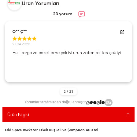
Ürün Yorumları
ekler
ve Sabunları
yotlar
23 yorum
e Losyonlar
sterler
O** Ç**
klar
27.04.2026
Hızlı kargo ve paketleme çok iyi ürün zaten kalitesi çok iyi
leri
Yorumlar tarafımızdan doğrulanmıştır.
Ürün Bilgisi
Old Spice Rockstar Erkek Duş Jeli ve Şampuan 400 ml