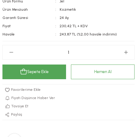
Ürün Formu
Jel
kımı
e Mendilleri
ri
Ürün Mevzuatı
Kozmetik
Garanti Süresi
24 Ay
llagen Cilt Bakımı
ve Emzikleri
Hijyeni
Kovucular
Fiyat
230,42 TL + KDV
Havale
243,87 TL (%2,00 havale indirimi)
uları
kımı
gler
ty Collagen
ları
ar, Şekerler
ünleri
ar
Sepete Ekle
Hemen Al
ebiyotikler
rı
Fiyatı Düşünce Haber Ver
Tavsiye Et
e Tuzlar
ı
er
Paylaş
raller
i ve Nebulizatörler