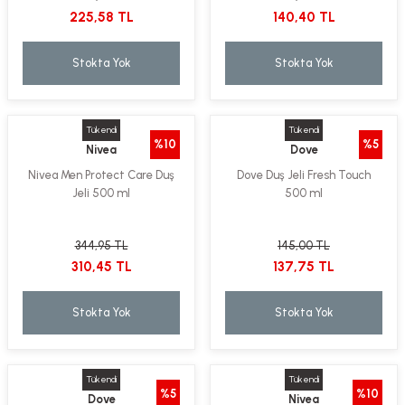
225,58 TL
140,40 TL
Stokta Yok
Stokta Yok
Tükendi
Tükendi
%10
%5
Nivea
Dove
Nivea Men Protect Care Duş
Dove Duş Jeli Fresh Touch
Jeli 500 ml
500 ml
344,95 TL
145,00 TL
310,45 TL
137,75 TL
Stokta Yok
Stokta Yok
Tükendi
Tükendi
%5
%10
Dove
Nivea