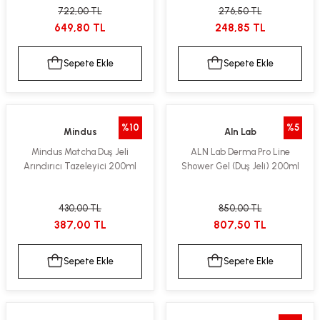
722,00 TL
276,50 TL
kımı
e Mendilleri
ri
649,80 TL
248,85 TL
llagen Cilt Bakımı
ve Emzikleri
Hijyeni
Kovucular
Sepete Ekle
Sepete Ekle
uları
kımı
gler
ty Collagen
ları
%10
%5
Mindus
Aln Lab
Mindus Matcha Duş Jeli
ALN Lab Derma Pro Line
ar, Şekerler
ünleri
ar
Arındırıcı Tazeleyici 200ml
Shower Gel (Duş Jeli) 200ml
ebiyotikler
rı
430,00 TL
850,00 TL
387,00 TL
807,50 TL
Sepete Ekle
Sepete Ekle
e Tuzlar
ı
er
raller
i ve Nebulizatörler