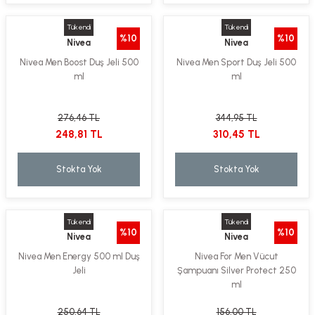
Tükendi
Tükendi
%10
%10
Nivea
Nivea
Nivea Men Boost Duş Jeli 500
Nivea Men Sport Duş Jeli 500
ml
ml
276,46 TL
344,95 TL
248,81 TL
310,45 TL
Stokta Yok
Stokta Yok
Tükendi
Tükendi
%10
%10
Nivea
Nivea
Nivea Men Energy 500 ml Duş
Nivea For Men Vücut
Jeli
Şampuanı Silver Protect 250
ml
250,64 TL
156,00 TL