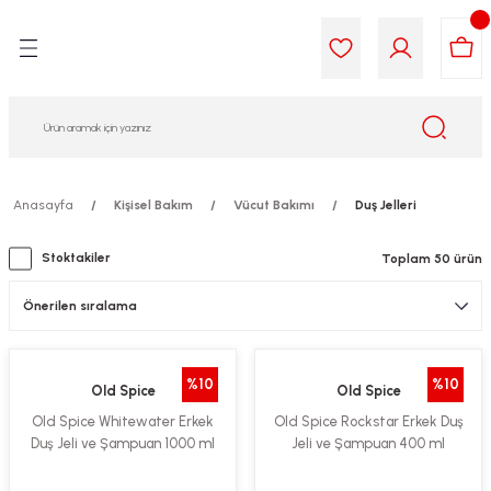
Geri Dön
Geri Dön
Geri Dön
Geri Dön
Geri Dön
Geri Dön
i Gıda
ek
am
leri
lik
sit
opolis
iyeleri
Anasayfa
Kişisel Bakım
Vücut Bakımı
Duş Jelleri
yel ve Uçucu Yağlar
ımı
ları
r
Stoktakiler
Toplam 50 ürün
ega 3...)
akımı
ımı
aratları
ımı
on Testleri
icileri
%10
%10
Old Spice
Old Spice
tleri
kımı
Old Spice Whitewater Erkek
Old Spice Rockstar Erkek Duş
Duş Jeli ve Şampuan 1000 ml
Jeli ve Şampuan 400 ml
iyeleri
e Temizleme