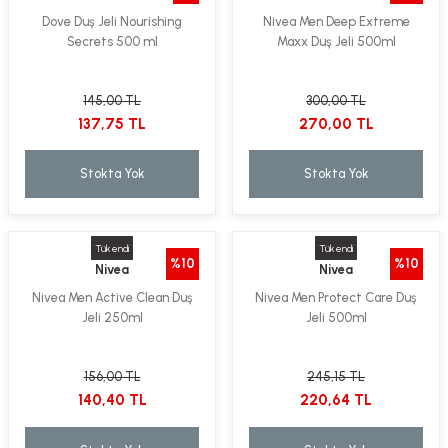
Dove Duş Jeli Nourishing
Nivea Men Deep Extreme
Secrets 500 ml
Maxx Duş Jeli 500ml
145,00 TL
300,00 TL
137,75 TL
270,00 TL
Stokta Yok
Stokta Yok
Tükendi
Tükendi
%10
%10
Nivea
Nivea
Nivea Men Active Clean Duş
Nivea Men Protect Care Duş
Jeli 250ml
Jeli 500ml
156,00 TL
245,15 TL
140,40 TL
220,64 TL