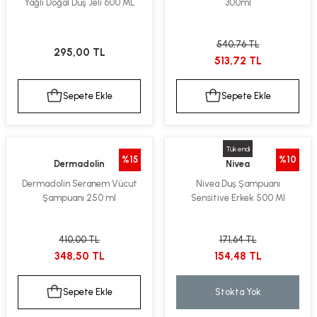
Yağlı Doğal Duş Jeli 600 ML
300ml
540,76 TL
295,00 TL
513,72 TL
Sepete Ekle
Sepete Ekle
Tükendi
%15
%10
Dermadolin
Nivea
Dermadolin Seranem Vücut
Nivea Duş Şampuanı
Şampuanı 250 ml
Sensitive Erkek 500 Ml
410,00 TL
171,64 TL
348,50 TL
154,48 TL
Sepete Ekle
Stokta Yok