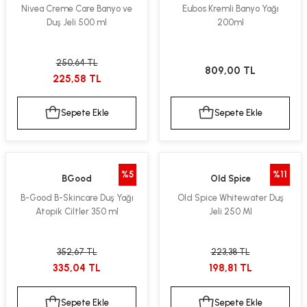
Nivea Creme Care Banyo ve
Eubos Kremli Banyo Yağı
Duş Jeli 500 ml
200ml
250,64 TL
809,00 TL
225,58 TL
Sepete Ekle
Sepete Ekle
%5
%11
BGood
Old Spice
B-Good B-Skincare Duş Yağı
Old Spice Whitewater Duş
Atopik Ciltler 350 ml
Jeli 250 Ml
352,67 TL
223,38 TL
335,04 TL
198,81 TL
Sepete Ekle
Sepete Ekle