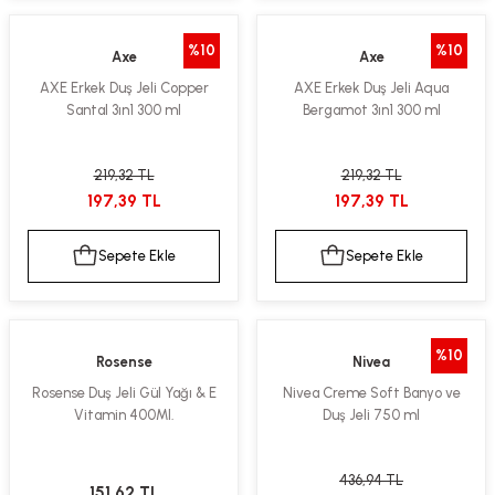
%10
%10
Axe
Axe
AXE Erkek Duş Jeli Copper
AXE Erkek Duş Jeli Aqua
Santal 3ın1 300 ml
Bergamot 3ın1 300 ml
219,32 TL
219,32 TL
197,39 TL
197,39 TL
Sepete Ekle
Sepete Ekle
%10
Rosense
Nivea
Rosense Duş Jeli Gül Yağı & E
Nivea Creme Soft Banyo ve
Vitamin 400Ml.
Duş Jeli 750 ml
436,94 TL
151,62 TL