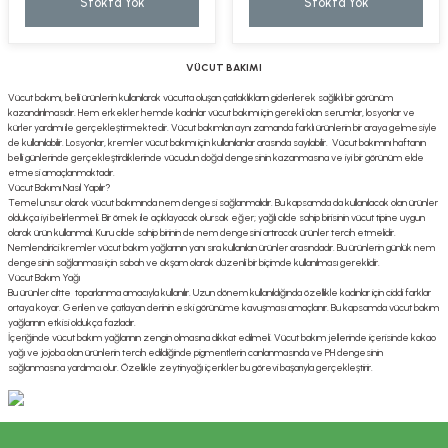
Stokta Yok
Stokta Yok
VÜCUT BAKIMI
Vücut bakımı, belli ürünlerin kullanılarak vücutta oluşan çatlaklıkların giderilerek sağlıklı bir görünüm
kazandırılmasıdır. Hem erkekler hemde kadınlar vücut bakımı için gerekli olan serumlar, losyonlar ve
kürler yardımı ile gerçekleştirmektedir. Vücut bakımları aynı zamanda farklı ürünlerin bir araya gelmesiyle
de kullanılabilir. Losyonlar, kremler vücut bakımı için kullanılanlar arasında sayılabilir. Vücut bakımını haftanın
belli günlerinde gerçekleştirdiklerinde vücudun doğal dengesinin kazanmasına ve iyi bir görünüm elde
etmesi amaçlanmaktadır.
Vücut Bakımı Nasıl Yapılır?
Temel unsur olarak vücut bakımında nem dengesi sağlanmalıdır. Bu kapsamda da kullanılacak olan ürünler
oldukça iyi belirlenmeli. Bir örnek ile açıklayacak olursak eğer; yağlı cilde sahip birisinin vücut tipine uygun
olarak ürün kullanmalı. Kuru cilde sahip birinin de nem dengesini artıracak ürünler tercih etmelidir.
Nemlendirici kremler vücut bakım yağlarının yanı sıra kullanılan ürünler arasındadır. Bu ürünlerin günlük nem
dengesinin sağlanması için sabah ve akşam olarak düzenli bir biçimde kullanılması gereklidir.
Vücut Bakım Yağı
Bu ürünler ciltte toparlanma amacıyla kullanılır. Uzun dönem kullanıldığında özellikle kadınlar için ciddi farklar
ortaya koyar. Gerilen ve çatlayan derinin eski görünüme kavuşması amaçlanır. Bu kapsamda vücut bakım
yağlarının etkisi oldukça fazladır.
İçeriğinde vücut bakım yağlarının zengin olmasına dikkat edilmeli. Vücut bakım jellerinde içerisinde kakao
yağı ve jojoba olan ürünlerin tercih edildiğinde pigmentlerin canlanmasında ve PH dengesinin
sağlanmasına yardımcı olur. Özellikle zeytinyağı içerikler bu görevi başarıyla gerçekleştirir.