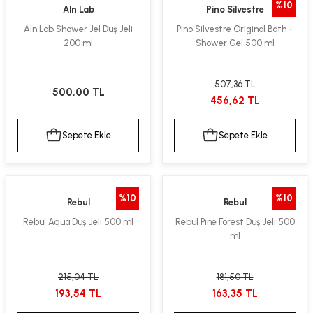
%10
Aln Lab
Pino Silvestre
ekler
ve Sabunları
yotlar
Aln Lab Shower Jel Duş Jeli
Pino Silvestre Original Bath -
200 ml
Shower Gel 500 ml
e Losyonlar
sterler
klar
507,36 TL
500,00 TL
456,62 TL
Sepete Ekle
Sepete Ekle
leri
%10
%10
Rebul
Rebul
Rebul Aqua Duş Jeli 500 ml
Rebul Pine Forest Duş Jeli 500
ml
215,04 TL
181,50 TL
193,54 TL
163,35 TL