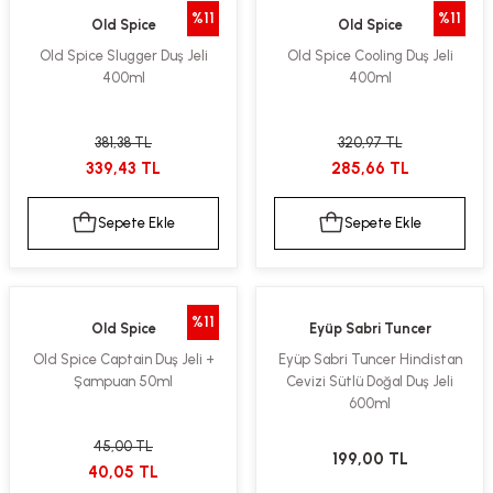
%11
%11
Old Spice
Old Spice
Old Spice Slugger Duş Jeli
Old Spice Cooling Duş Jeli
400ml
400ml
381,38 TL
320,97 TL
339,43 TL
285,66 TL
Sepete Ekle
Sepete Ekle
%11
Old Spice
Eyüp Sabri Tuncer
Old Spice Captain Duş Jeli +
Eyüp Sabri Tuncer Hindistan
Şampuan 50ml
Cevizi Sütlü Doğal Duş Jeli
600ml
45,00 TL
199,00 TL
40,05 TL