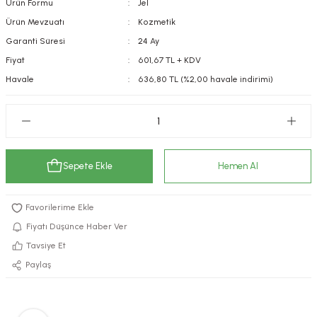
Ürün Formu
Jel
kımı
e Mendilleri
ri
Ürün Mevzuatı
Kozmetik
Garanti Süresi
24 Ay
llagen Cilt Bakımı
ve Emzikleri
Hijyeni
Kovucular
Fiyat
601,67 TL + KDV
Havale
636,80 TL (%2,00 havale indirimi)
uları
kımı
gler
ty Collagen
ları
ar, Şekerler
ünleri
ar
Sepete Ekle
Hemen Al
ebiyotikler
rı
Fiyatı Düşünce Haber Ver
Tavsiye Et
e Tuzlar
ı
er
Paylaş
raller
i ve Nebulizatörler