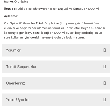
Marka
: Old Spice
Ürün adı
: Old Spice Whitewater Erkek Duş Jeli ve Şampuan 1000 ml
Açıklama
:
Old Spice Whitewater Erkek Duş Jeli ve Şampuan, güçlü formülüyle
cildinizi ve saçınızı derinlemesine temizler. Ferahlatıcı beyaz su esintisi
kokusuyla gün boyu tazelik sağlar. 1000 ml büyük boy ambalaj, uzun
süre kullanım için idealdir ve enerji dolu bir bakım sunar.
Yorumlar
Taksit Seçenekleri
Bu ürüne ilk yorumu siz yapın!
Önerileriniz
Yorum Yaz
Bu ürünün fiyat bilgisi, resim, ürün açıklamalarında ve diğer konularda
Yasal Uyarılar
yetersiz gördüğünüz noktaları öneri formunu kullanarak tarafımıza
iletebilirsiniz.
Görüş ve önerileriniz için teşekkür ederiz.