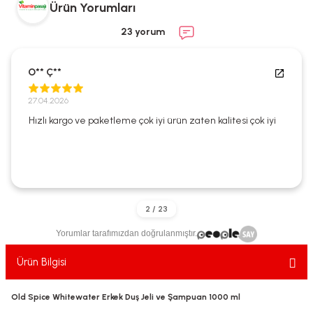
Ürün Yorumları
ekler
ve Sabunları
yotlar
23 yorum
e Losyonlar
sterler
O** Ç**
klar
27.04.2026
Hızlı kargo ve paketleme çok iyi ürün zaten kalitesi çok iyi
leri
Yorumlar tarafımızdan doğrulanmıştır.
Ürün Bilgisi
Old Spice Whitewater Erkek Duş Jeli ve Şampuan 1000 ml