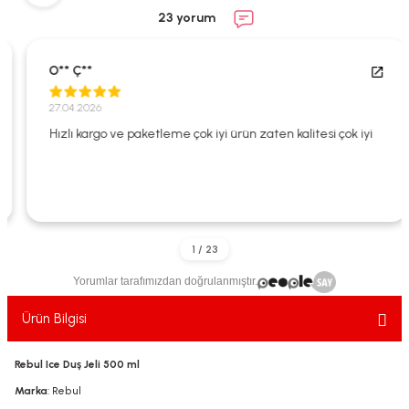
ekler
ve Sabunları
yotlar
23 yorum
e Losyonlar
sterler
O** Ç**
klar
27.04.2026
Hızlı kargo ve paketleme çok iyi ürün zaten kalitesi çok iyi
leri
Yorumlar tarafımızdan doğrulanmıştır.
Ürün Bilgisi
Rebul Ice Duş Jeli 500 ml
Marka
: Rebul