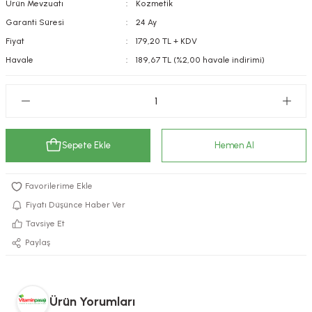
Ürün Mevzuatı
Kozmetik
kımı
e Mendilleri
ri
Garanti Süresi
24 Ay
Fiyat
179,20 TL + KDV
llagen Cilt Bakımı
ve Emzikleri
Hijyeni
Kovucular
Havale
189,67 TL (%2,00 havale indirimi)
uları
kımı
gler
ty Collagen
ları
Sepete Ekle
Hemen Al
ar, Şekerler
ünleri
ar
ebiyotikler
rı
Fiyatı Düşünce Haber Ver
Tavsiye Et
Paylaş
e Tuzlar
ı
er
raller
i ve Nebulizatörler
Ürün Yorumları