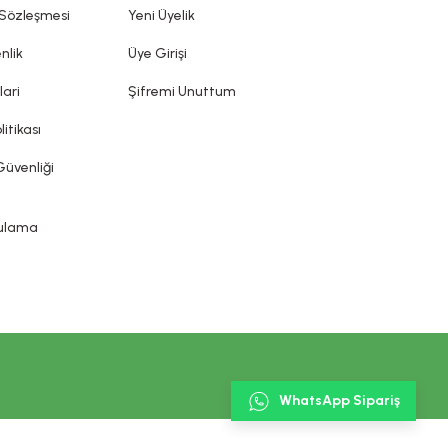
ın sunduğu ürün etiketi, broşür gibi bilgi ve belgelere
 Sözleşmesi
Yeni Üyelik
nlik
Üye Girişi
lari
Şifremi Unuttum
litikası
Güvenliği
gulama
WhatsApp Sipariş