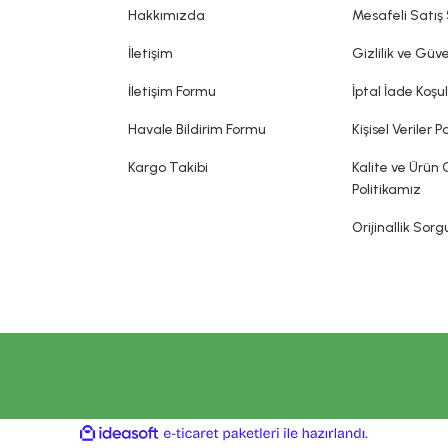
dia edilemez. Sitemizde belirtilen açıklamalar, üretici, ithalatçı firmalar
Hakkımızda
Mesafeli Satış
sin olarak gerçekleşeceği ya da yan etkileri olmadığı anlamını taşımaz.
İletişim
Gizlilik ve Güve
İletişim Formu
İptal İade Koşul
Havale Bildirim Formu
Kişisel Veriler Po
Kargo Takibi
Kalite ve Ürün 
Politikamız
Orijinallik Sor
ile
ideasoft
e-