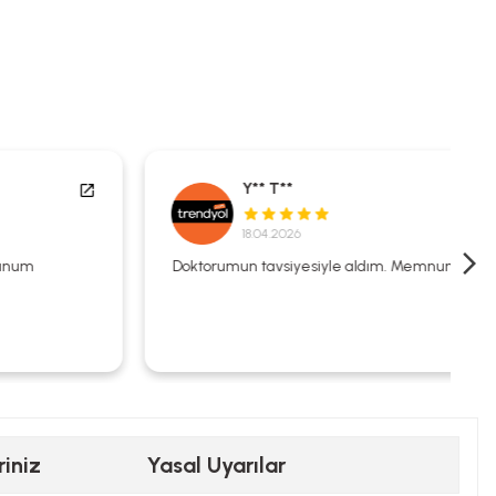
Y** T**
18.04.2026
Doktorumun tavsiyesiyle aldım. Memnunum.
riniz
Yasal Uyarılar