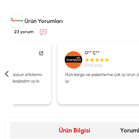
Ürün Yorumları
23 yorum
O** Ç**
27.04.2026
i
Hızlı kargo ve paketleme çok iyi ürün zaten kalitesi çok
iyi
Ürün Bilgisi
Yorum