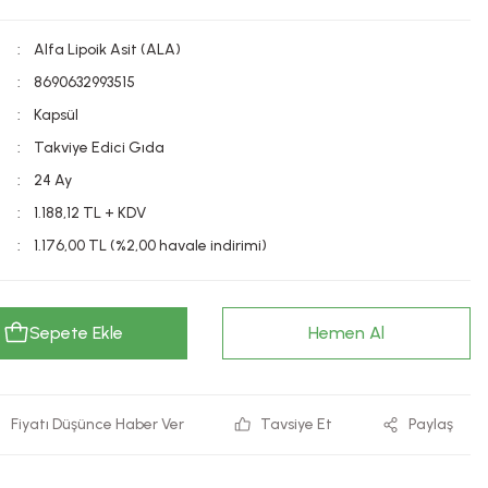
Alfa Lipoik Asit (ALA)
8690632993515
Kapsül
Takviye Edici Gıda
24 Ay
1.188,12 TL + KDV
1.176,00 TL (%2,00 havale indirimi)
Sepete Ekle
Hemen Al
Fiyatı Düşünce Haber Ver
Tavsiye Et
Paylaş