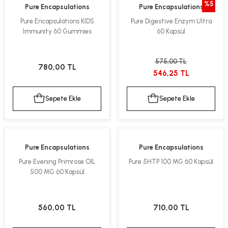
%5
Pure Encapsulations
Pure Encapsulations
ekler
ve Sabunları
yotlar
Pure Encapsulations KIDS
Pure Digestive Enzym Ultra
Immunity 60 Gummies
60 Kapsül
e Losyonlar
sterler
klar
575,00 TL
780,00 TL
546,25 TL
Sepete Ekle
Sepete Ekle
leri
Pure Encapsulations
Pure Encapsulations
Pure Evening Primrose OIL
Pure 5HTP 100 MG 60 Kapsül
500 MG 60 Kapsül
560,00 TL
710,00 TL