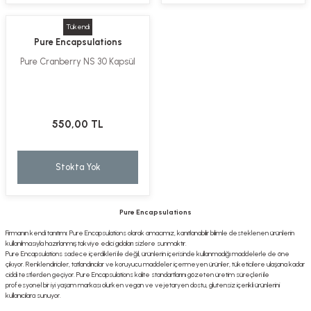
Tükendi
Pure Encapsulations
Pure Cranberry NS 30 Kapsül
550,00 TL
Stokta Yok
Pure Encapsulations
Firmanın kendi tanıtımı: Pure Encapsulations olarak amacımız, kanıtlanabilir bilimle desteklenen ürünlerin
kullanılmasıyla hazırlanmış takviye edici gıdaları sizlere sunmaktır.
Pure Encapsulations sadece içerdikleri ile değil, ürünlerin içerisinde kullanmadığı maddelerle de öne
çıkıyor. Renklendiriciler, tatlandırıcılar ve koruyucu maddeler içermeyen ürünler, tüketicilere ulaşana kadar
ciddi testlerden geçiyor. Pure Encapsulations kalite standartlarını gözeten üretim süreçleri ile
profesyonel bir iyi yaşam markası olurken vegan ve vejetaryen dostu, glutensiz içerikli ürünlerini
kullanıcılara sunuyor.