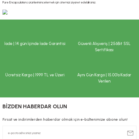
Pure Encapsulations ürünlerini incelemek için sitemizi ziyaret edebilirsiniz.
İade | 14 gün İçinde İade Garantisi
Güvenli Alışveriş | 256Bit SSL
Sertifikası
Ücretsiz Kargo | 1999 TL ve Üzeri
Aynı Gün Kargo | 15.00’a Kadar
Verilen
BİZDEN HABERDAR OLUN
Fırsat ve indirimlerden haberdar olmak için e-bültenimize abone olun!