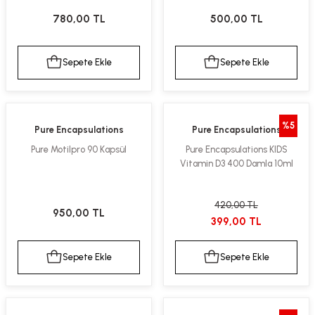
kımı
e Mendilleri
ri
780,00 TL
500,00 TL
llagen Cilt Bakımı
ve Emzikleri
Hijyeni
Kovucular
Sepete Ekle
Sepete Ekle
uları
kımı
gler
ty Collagen
ları
%5
Pure Encapsulations
Pure Encapsulations
Pure Motilpro 90 Kapsül
Pure Encapsulations KIDS
ar, Şekerler
ünleri
ar
Vitamin D3 400 Damla 10ml
ebiyotikler
rı
420,00 TL
950,00 TL
399,00 TL
Sepete Ekle
Sepete Ekle
e Tuzlar
ı
er
raller
i ve Nebulizatörler