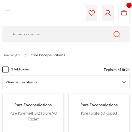
Geri Dön
Geri Dön
Geri Dön
Geri Dön
Geri Dön
Geri Dön
i Gıda
ek
am
leri
lik
sit
opolis
iyeleri
Anasayfa
Pure Encapsulations
yel ve Uçucu Yağlar
ımı
ları
r
Stoktakiler
Toplam 41 ürün
ega 3...)
akımı
ımı
aratları
ımı
on Testleri
icileri
Pure Encapsulations
Pure Encapsulations
tleri
kımı
Pure Puremelt B12 Folate 90
Pure Folate 60 Kapsül
Tablet
iyeleri
e Temizleme