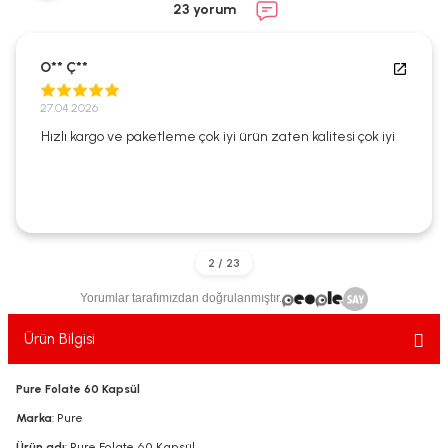
23 yorum
ekler
ve Sabunları
yotlar
e Losyonlar
sterler
O** Ç**
27.04.2026
klar
Hızlı kargo ve paketleme çok iyi ürün zaten kalitesi çok iyi
leri
Yorumlar tarafımızdan doğrulanmıştır.
Ürün Bilgisi
Pure Folate 60 Kapsül
Marka
: Pure
Ürün adı
: Pure Folate 60 Kapsül