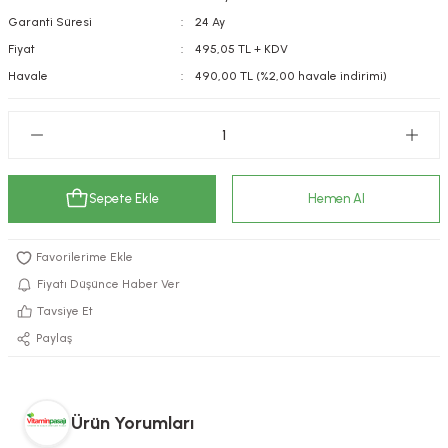
Garanti Süresi
24 Ay
kımı
e Mendilleri
ri
Fiyat
495,05 TL + KDV
llagen Cilt Bakımı
ve Emzikleri
Hijyeni
Kovucular
Havale
490,00 TL (%2,00 havale indirimi)
uları
kımı
gler
ty Collagen
ları
Sepete Ekle
Hemen Al
ar, Şekerler
ünleri
ar
ebiyotikler
rı
Fiyatı Düşünce Haber Ver
Tavsiye Et
Paylaş
e Tuzlar
ı
er
raller
i ve Nebulizatörler
Ürün Yorumları