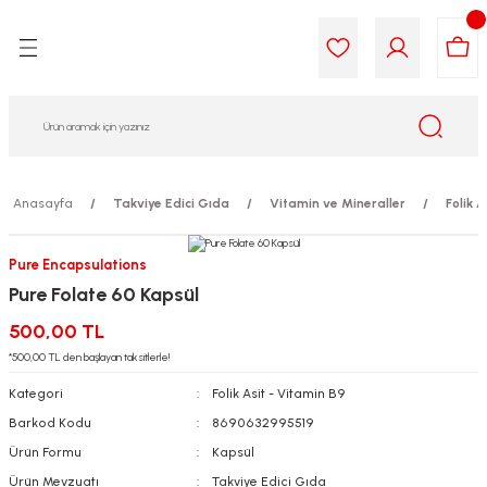
Geri Dön
Geri Dön
Geri Dön
Geri Dön
Geri Dön
Geri Dön
i Gıda
ek
am
leri
lik
sit
opolis
iyeleri
Anasayfa
Takviye Edici Gıda
Vitamin ve Mineraller
Folik 
yel ve Uçucu Yağlar
ımı
ları
r
Pure Encapsulations
Pure Folate 60 Kapsül
ega 3...)
akımı
ımı
aratları
500,00 TL
ımı
on Testleri
icileri
*500,00 TL den başlayan taksitlerle!
Kategori
Folik Asit - Vitamin B9
tleri
kımı
Barkod Kodu
8690632995519
Ürün Formu
Kapsül
iyeleri
e Temizleme
Ürün Mevzuatı
Takviye Edici Gıda