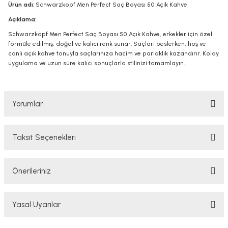
Ürün adı
: Schwarzkopf Men Perfect Saç Boyası 50 Açık Kahve
Açıklama
:
Schwarzkopf Men Perfect Saç Boyası 50 Açık Kahve, erkekler için özel
formüle edilmiş, doğal ve kalıcı renk sunar. Saçları beslerken, hoş ve
canlı açık kahve tonuyla saçlarınıza hacim ve parlaklık kazandırır. Kolay
uygulama ve uzun süre kalıcı sonuçlarla stilinizi tamamlayın.
Yorumlar
Taksit Seçenekleri
Bu ürüne ilk yorumu siz yapın!
Önerileriniz
Yorum Yaz
Bu ürünün fiyat bilgisi, resim, ürün açıklamalarında ve diğer konularda
Yasal Uyarılar
yetersiz gördüğünüz noktaları öneri formunu kullanarak tarafımıza
iletebilirsiniz.
Görüş ve önerileriniz için teşekkür ederiz.