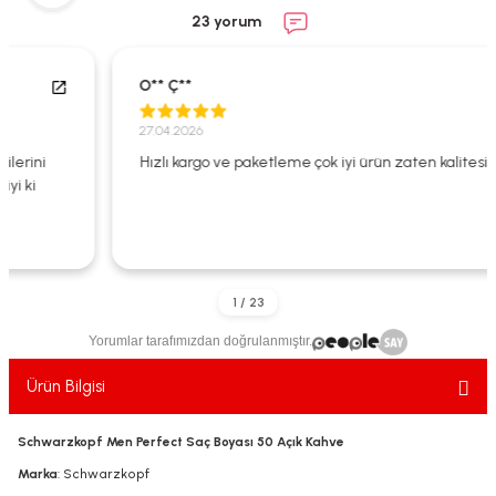
ekler
ve Sabunları
yotlar
23 yorum
e Losyonlar
sterler
O** Ç**
klar
27.04.2026
Hızlı kargo ve paketleme çok iyi ürün zaten kalitesi çok iyi
leri
Yorumlar tarafımızdan doğrulanmıştır.
Ürün Bilgisi
Schwarzkopf Men Perfect Saç Boyası 50 Açık Kahve
Marka
: Schwarzkopf