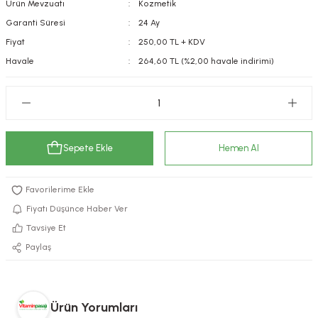
Ürün Mevzuatı
Kozmetik
kımı
e Mendilleri
ri
Garanti Süresi
24 Ay
Fiyat
250,00 TL + KDV
llagen Cilt Bakımı
ve Emzikleri
Hijyeni
Kovucular
Havale
264,60 TL (%2,00 havale indirimi)
uları
kımı
gler
ty Collagen
ları
Sepete Ekle
Hemen Al
ar, Şekerler
ünleri
ar
ebiyotikler
rı
Fiyatı Düşünce Haber Ver
Tavsiye Et
Paylaş
e Tuzlar
ı
er
raller
i ve Nebulizatörler
Ürün Yorumları