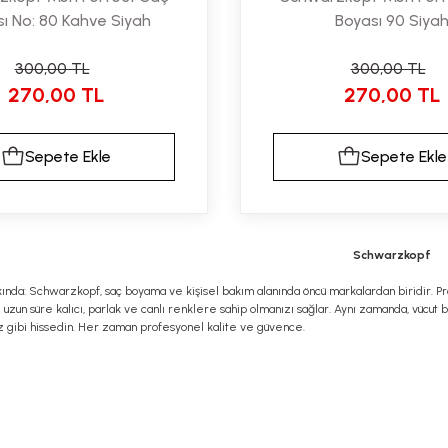
ı No: 80 Kahve Siyah
Boyası 90 Siya
300,00 TL
300,00 TL
270,00 TL
270,00 TL
Sepete Ekle
Sepete Ekle
Schwarzkopf
nda: Schwarzkopf, saç boyama ve kişisel bakım alanında öncü markalardan biridir. Pro
ı uzun süre kalıcı, parlak ve canlı renklere sahip olmanızı sağlar. Aynı zamanda, vücut
uz gibi hissedin. Her zaman profesyonel kalite ve güvence.