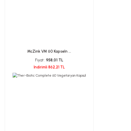
McZink VM 60 Kapseln ...
Fiyat :
958,01 TL
İndirimli 862,21 TL