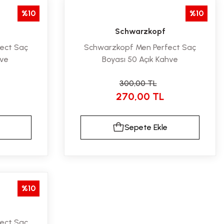
%10
%10
Schwarzkopf
ect Saç
Schwarzkopf Men Perfect Saç
hve
Boyası 50 Açık Kahve
300,00 TL
270,00 TL
Sepete Ekle
%10
ect Saç