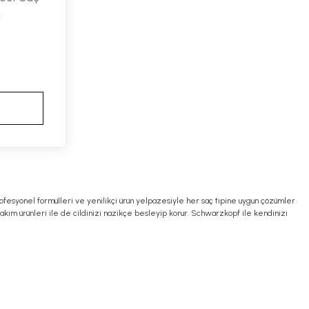
h
fesyonel formülleri ve yenilikçi ürün yelpazesiyle her saç tipine uygun çözümler
 bakım ürünleri ile de cildinizi nazikçe besleyip korur. Schwarzkopf ile kendinizi