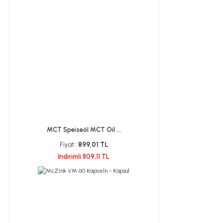
MCT Speiseöl MCT Oil ...
Fiyat :
899,01 TL
İndirimli 809,11 TL