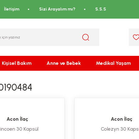
İletişim
Sizi Arayalım mı?
S.S.S
Kişisel Bakım
Anne ve Bebek
Medikal Yaşam
0190484
Acon İlaç
Acon İlaç
incoen 30 Kapsül
Colezyn 30 Kaps