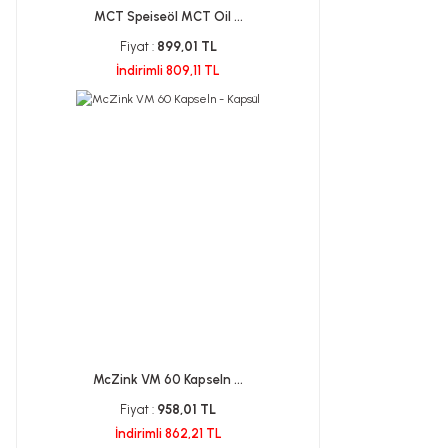
MCT Speiseöl MCT Oil ...
Fiyat :
899,01 TL
İndirimli 809,11 TL
McZink VM 60 Kapseln ...
Fiyat :
958,01 TL
İndirimli 862,21 TL