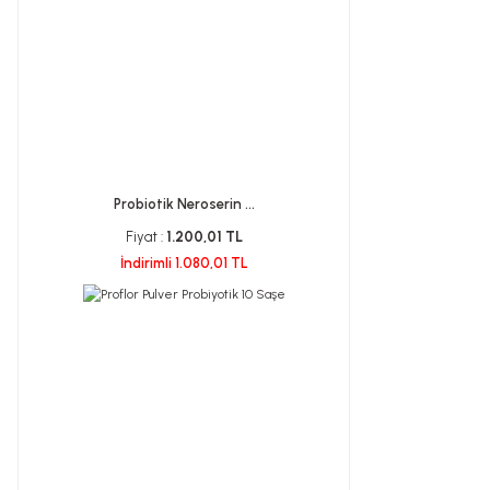
Probiotik Neroserin ...
Fiyat :
1.200,01 TL
İndirimli 1.080,01 TL