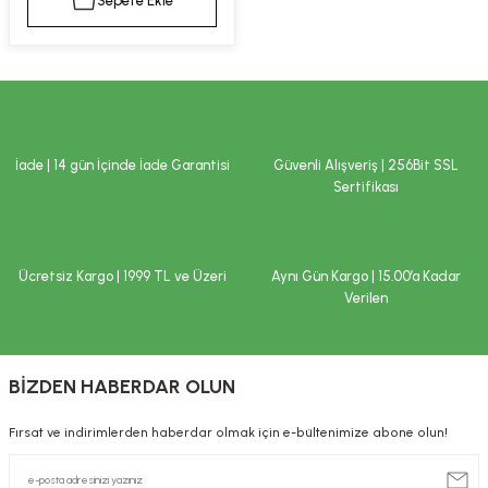
Sepete Ekle
kımı
e Mendilleri
ri
llagen Cilt Bakımı
ve Emzikleri
Hijyeni
Kovucular
uları
kımı
gler
İade | 14 gün İçinde İade Garantisi
Güvenli Alışveriş | 256Bit SSL
ty Collagen
ları
Sertifikası
ar, Şekerler
ünleri
ar
Ücretsiz Kargo | 1999 TL ve Üzeri
Aynı Gün Kargo | 15.00’a Kadar
ebiyotikler
rı
Verilen
BİZDEN HABERDAR OLUN
e Tuzlar
ı
er
Fırsat ve indirimlerden haberdar olmak için e-bültenimize abone olun!
raller
i ve Nebulizatörler