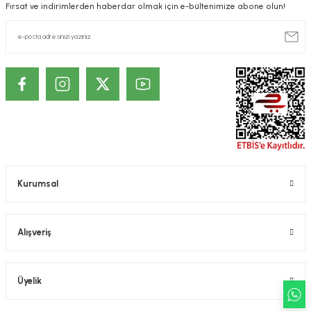
Fırsat ve indirimlerden haberdar olmak için e-bültenimize abone olun!
ekler
ve Sabunları
yotlar
e Losyonlar
sterler
klar
leri
Kurumsal
Alışveriş
Üyelik