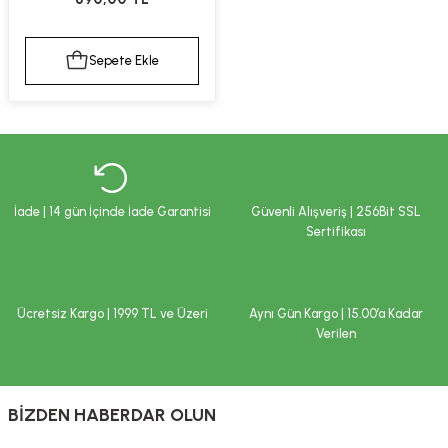
kımı
e Mendilleri
ri
Sepete Ekle
llagen Cilt Bakımı
ve Emzikleri
Hijyeni
Kovucular
uları
kımı
gler
ty Collagen
ları
İade | 14 gün İçinde İade Garantisi
Güvenli Alışveriş | 256Bit SSL
ar, Şekerler
ünleri
ar
Sertifikası
ebiyotikler
rı
Ücretsiz Kargo | 1999 TL ve Üzeri
Aynı Gün Kargo | 15.00’a Kadar
Verilen
e Tuzlar
ı
er
BİZDEN HABERDAR OLUN
raller
i ve Nebulizatörler