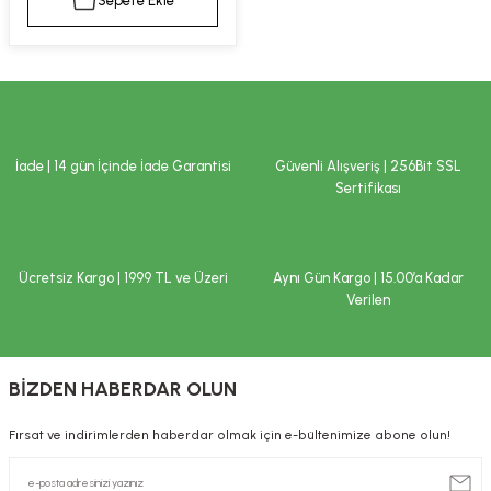
Sepete Ekle
kımı
e Mendilleri
ri
llagen Cilt Bakımı
ve Emzikleri
Hijyeni
Kovucular
uları
kımı
gler
İade | 14 gün İçinde İade Garantisi
Güvenli Alışveriş | 256Bit SSL
ty Collagen
ları
Sertifikası
ar, Şekerler
ünleri
ar
Ücretsiz Kargo | 1999 TL ve Üzeri
Aynı Gün Kargo | 15.00’a Kadar
ebiyotikler
rı
Verilen
BİZDEN HABERDAR OLUN
e Tuzlar
ı
er
Fırsat ve indirimlerden haberdar olmak için e-bültenimize abone olun!
raller
i ve Nebulizatörler