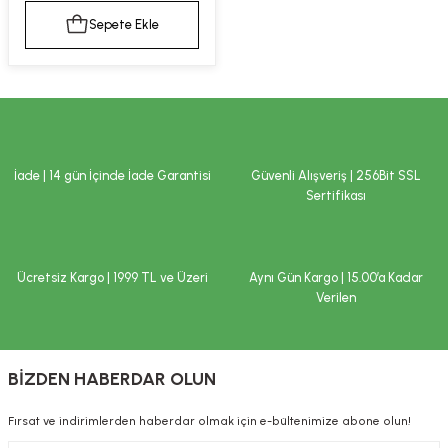
kımı
e Mendilleri
ri
Sepete Ekle
llagen Cilt Bakımı
ve Emzikleri
Hijyeni
Kovucular
uları
kımı
gler
ty Collagen
ları
İade | 14 gün İçinde İade Garantisi
Güvenli Alışveriş | 256Bit SSL
Sertifikası
ar, Şekerler
ünleri
ar
ebiyotikler
rı
Ücretsiz Kargo | 1999 TL ve Üzeri
Aynı Gün Kargo | 15.00’a Kadar
Verilen
e Tuzlar
ı
er
BİZDEN HABERDAR OLUN
raller
i ve Nebulizatörler
Fırsat ve indirimlerden haberdar olmak için e-bültenimize abone olun!