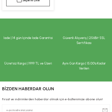
Sepete Ekle
kımı
e Mendilleri
ri
llagen Cilt Bakımı
ve Emzikleri
Hijyeni
Kovucular
uları
kımı
gler
İade | 14 gün İçinde İade Garantisi
Güvenli Alışveriş | 256Bit SSL
ty Collagen
ları
Sertifikası
ar, Şekerler
ünleri
ar
Ücretsiz Kargo | 1999 TL ve Üzeri
Aynı Gün Kargo | 15.00’a Kadar
ebiyotikler
rı
Verilen
BİZDEN HABERDAR OLUN
e Tuzlar
ı
er
Fırsat ve indirimlerden haberdar olmak için e-bültenimize abone olun!
raller
i ve Nebulizatörler