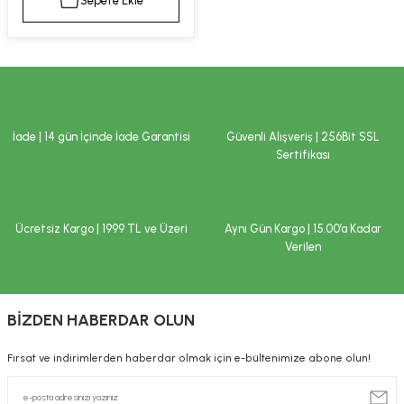
Sepete Ekle
kımı
e Mendilleri
ri
llagen Cilt Bakımı
ve Emzikleri
Hijyeni
Kovucular
uları
kımı
gler
İade | 14 gün İçinde İade Garantisi
Güvenli Alışveriş | 256Bit SSL
ty Collagen
ları
Sertifikası
ar, Şekerler
ünleri
ar
Ücretsiz Kargo | 1999 TL ve Üzeri
Aynı Gün Kargo | 15.00’a Kadar
ebiyotikler
rı
Verilen
BİZDEN HABERDAR OLUN
e Tuzlar
ı
er
Fırsat ve indirimlerden haberdar olmak için e-bültenimize abone olun!
raller
i ve Nebulizatörler