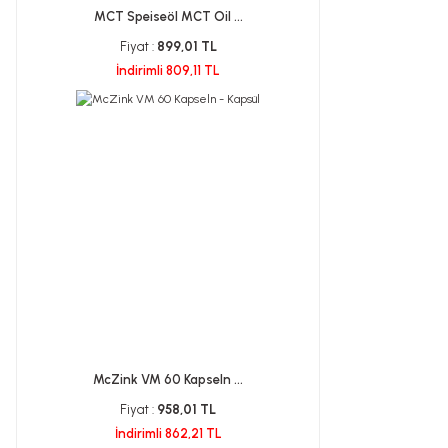
MCT Speiseöl MCT Oil ...
Fiyat :
899,01 TL
İndirimli 809,11 TL
McZink VM 60 Kapseln ...
Fiyat :
958,01 TL
İndirimli 862,21 TL