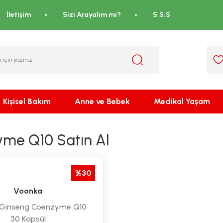
İletişim
Sizi Arayalım mı?
S.S.S
Kişisel Bakım
Anne ve Bebek
Medikal Yaşam
me Q10 Satın Al
%30
Voonka
Ginseng Coenzyme Q10
30 Kapsül