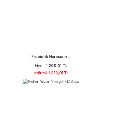
Probiotik Neroserin ...
Fiyat :
1.200,01 TL
İndirimli 1.080,01 TL