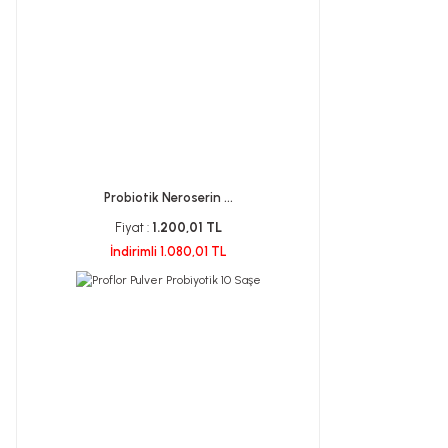
Probiotik Neroserin ...
Fiyat :
1.200,01 TL
İndirimli 1.080,01 TL