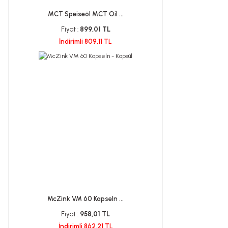
MCT Speiseöl MCT Oil ...
Fiyat :
899,01 TL
İndirimli 809,11 TL
McZink VM 60 Kapseln ...
Fiyat :
958,01 TL
İndirimli 862,21 TL