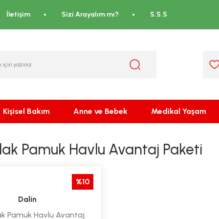
İletişim
Sizi Arayalım mı?
S.S.S
Kişisel Bakım
Anne ve Bebek
Medikal Yaşam
slak Pamuk Havlu Avantaj Paketi
%10
Dalin
lak Pamuk Havlu Avantaj