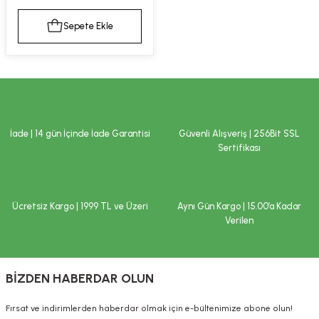
kımı
e Mendilleri
ri
Sepete Ekle
llagen Cilt Bakımı
ve Emzikleri
Hijyeni
Kovucular
uları
kımı
gler
ty Collagen
ları
İade | 14 gün İçinde İade Garantisi
Güvenli Alışveriş | 256Bit SSL
Sertifikası
ar, Şekerler
ünleri
ar
ebiyotikler
rı
Ücretsiz Kargo | 1999 TL ve Üzeri
Aynı Gün Kargo | 15.00’a Kadar
Verilen
e Tuzlar
ı
er
BİZDEN HABERDAR OLUN
raller
i ve Nebulizatörler
Fırsat ve indirimlerden haberdar olmak için e-bültenimize abone olun!