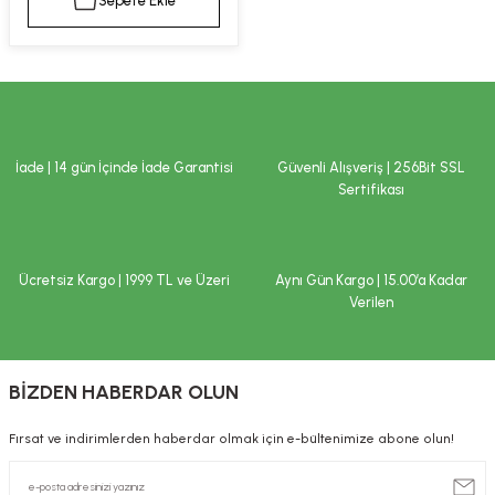
Sepete Ekle
kımı
e Mendilleri
ri
llagen Cilt Bakımı
ve Emzikleri
Hijyeni
Kovucular
uları
kımı
gler
İade | 14 gün İçinde İade Garantisi
Güvenli Alışveriş | 256Bit SSL
ty Collagen
ları
Sertifikası
ar, Şekerler
ünleri
ar
Ücretsiz Kargo | 1999 TL ve Üzeri
Aynı Gün Kargo | 15.00’a Kadar
ebiyotikler
rı
Verilen
BİZDEN HABERDAR OLUN
e Tuzlar
ı
er
Fırsat ve indirimlerden haberdar olmak için e-bültenimize abone olun!
raller
i ve Nebulizatörler