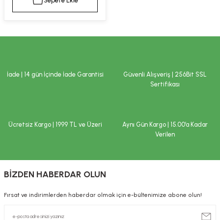
Sepete Ekle
kımı
e Mendilleri
ri
llagen Cilt Bakımı
ve Emzikleri
Hijyeni
Kovucular
uları
kımı
gler
İade | 14 gün İçinde İade Garantisi
Güvenli Alışveriş | 256Bit SSL
ty Collagen
ları
Sertifikası
ar, Şekerler
ünleri
ar
Ücretsiz Kargo | 1999 TL ve Üzeri
Aynı Gün Kargo | 15.00’a Kadar
ebiyotikler
rı
Verilen
BİZDEN HABERDAR OLUN
e Tuzlar
ı
er
Fırsat ve indirimlerden haberdar olmak için e-bültenimize abone olun!
raller
i ve Nebulizatörler