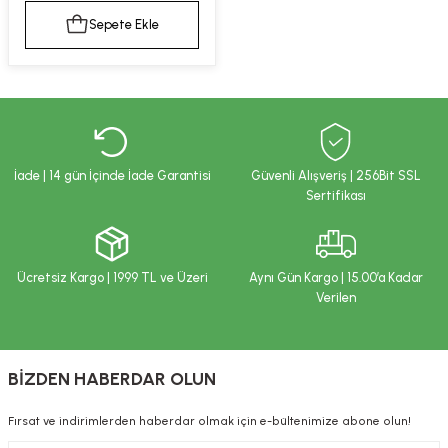
kımı
e Mendilleri
ri
Sepete Ekle
llagen Cilt Bakımı
ve Emzikleri
Hijyeni
Kovucular
uları
kımı
gler
ty Collagen
ları
İade | 14 gün İçinde İade Garantisi
Güvenli Alışveriş | 256Bit SSL
Sertifikası
ar, Şekerler
ünleri
ar
ebiyotikler
rı
Ücretsiz Kargo | 1999 TL ve Üzeri
Aynı Gün Kargo | 15.00’a Kadar
Verilen
e Tuzlar
ı
er
BİZDEN HABERDAR OLUN
raller
i ve Nebulizatörler
Fırsat ve indirimlerden haberdar olmak için e-bültenimize abone olun!