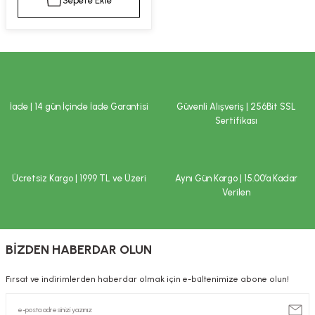
Sepete Ekle
kımı
e Mendilleri
ri
llagen Cilt Bakımı
ve Emzikleri
Hijyeni
Kovucular
uları
kımı
gler
İade | 14 gün İçinde İade Garantisi
Güvenli Alışveriş | 256Bit SSL
ty Collagen
ları
Sertifikası
ar, Şekerler
ünleri
ar
Ücretsiz Kargo | 1999 TL ve Üzeri
Aynı Gün Kargo | 15.00’a Kadar
ebiyotikler
rı
Verilen
BİZDEN HABERDAR OLUN
e Tuzlar
ı
er
Fırsat ve indirimlerden haberdar olmak için e-bültenimize abone olun!
raller
i ve Nebulizatörler