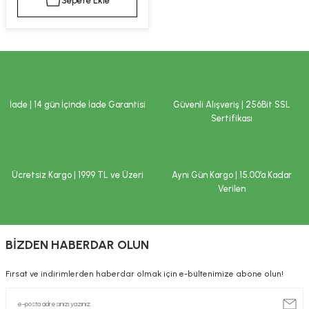
Sepete Ekle
kımı
e Mendilleri
ri
llagen Cilt Bakımı
ve Emzikleri
Hijyeni
Kovucular
uları
kımı
gler
İade | 14 gün İçinde İade Garantisi
Güvenli Alışveriş | 256Bit SSL
ty Collagen
ları
Sertifikası
ar, Şekerler
ünleri
ar
Ücretsiz Kargo | 1999 TL ve Üzeri
Aynı Gün Kargo | 15.00’a Kadar
ebiyotikler
rı
Verilen
BİZDEN HABERDAR OLUN
e Tuzlar
ı
er
Fırsat ve indirimlerden haberdar olmak için e-bültenimize abone olun!
raller
i ve Nebulizatörler