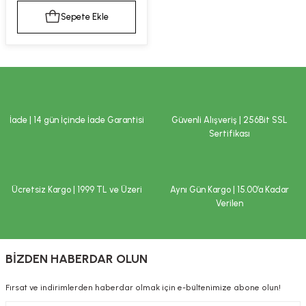
kımı
e Mendilleri
ri
Sepete Ekle
llagen Cilt Bakımı
ve Emzikleri
Hijyeni
Kovucular
uları
kımı
gler
ty Collagen
ları
İade | 14 gün İçinde İade Garantisi
Güvenli Alışveriş | 256Bit SSL
Sertifikası
ar, Şekerler
ünleri
ar
ebiyotikler
rı
Ücretsiz Kargo | 1999 TL ve Üzeri
Aynı Gün Kargo | 15.00’a Kadar
Verilen
e Tuzlar
ı
er
BİZDEN HABERDAR OLUN
raller
i ve Nebulizatörler
Fırsat ve indirimlerden haberdar olmak için e-bültenimize abone olun!