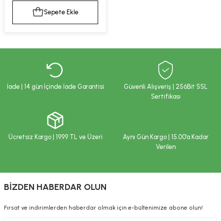
kımı
e Mendilleri
ri
Sepete Ekle
llagen Cilt Bakımı
ve Emzikleri
Hijyeni
Kovucular
uları
kımı
gler
ty Collagen
ları
İade | 14 gün İçinde İade Garantisi
Güvenli Alışveriş | 256Bit SSL
Sertifikası
ar, Şekerler
ünleri
ar
ebiyotikler
rı
Ücretsiz Kargo | 1999 TL ve Üzeri
Aynı Gün Kargo | 15.00’a Kadar
Verilen
e Tuzlar
ı
er
BİZDEN HABERDAR OLUN
raller
i ve Nebulizatörler
Fırsat ve indirimlerden haberdar olmak için e-bültenimize abone olun!