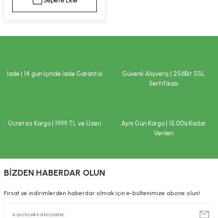
Sepete Ekle
kımı
e Mendilleri
ri
llagen Cilt Bakımı
ve Emzikleri
Hijyeni
Kovucular
uları
kımı
gler
İade | 14 gün İçinde İade Garantisi
Güvenli Alışveriş | 256Bit SSL
ty Collagen
ları
Sertifikası
ar, Şekerler
ünleri
ar
Ücretsiz Kargo | 1999 TL ve Üzeri
Aynı Gün Kargo | 15.00’a Kadar
ebiyotikler
rı
Verilen
BİZDEN HABERDAR OLUN
e Tuzlar
ı
er
Fırsat ve indirimlerden haberdar olmak için e-bültenimize abone olun!
raller
i ve Nebulizatörler