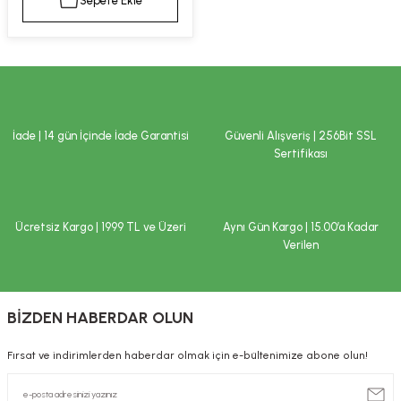
Sepete Ekle
kımı
e Mendilleri
ri
llagen Cilt Bakımı
ve Emzikleri
Hijyeni
Kovucular
uları
kımı
gler
İade | 14 gün İçinde İade Garantisi
Güvenli Alışveriş | 256Bit SSL
ty Collagen
ları
Sertifikası
ar, Şekerler
ünleri
ar
Ücretsiz Kargo | 1999 TL ve Üzeri
Aynı Gün Kargo | 15.00’a Kadar
ebiyotikler
rı
Verilen
BİZDEN HABERDAR OLUN
e Tuzlar
ı
er
Fırsat ve indirimlerden haberdar olmak için e-bültenimize abone olun!
raller
i ve Nebulizatörler