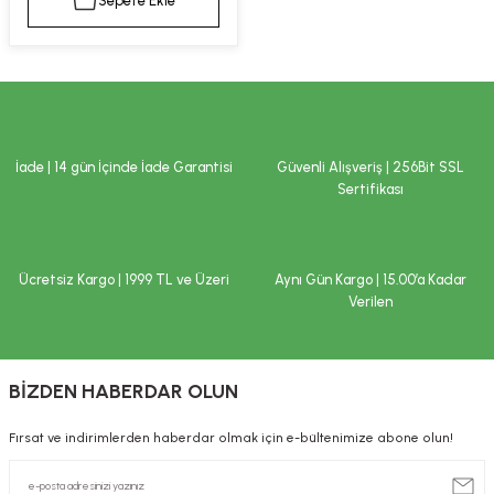
Sepete Ekle
kımı
e Mendilleri
ri
llagen Cilt Bakımı
ve Emzikleri
Hijyeni
Kovucular
uları
kımı
gler
İade | 14 gün İçinde İade Garantisi
Güvenli Alışveriş | 256Bit SSL
ty Collagen
ları
Sertifikası
ar, Şekerler
ünleri
ar
Ücretsiz Kargo | 1999 TL ve Üzeri
Aynı Gün Kargo | 15.00’a Kadar
ebiyotikler
rı
Verilen
BİZDEN HABERDAR OLUN
e Tuzlar
ı
er
Fırsat ve indirimlerden haberdar olmak için e-bültenimize abone olun!
raller
i ve Nebulizatörler