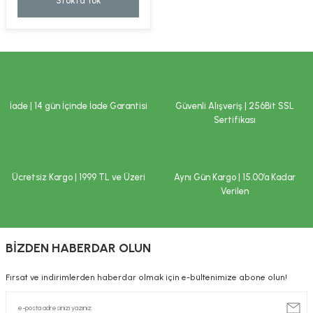
Stokta Yok
kımı
e Mendilleri
ri
llagen Cilt Bakımı
ve Emzikleri
Hijyeni
Kovucular
uları
kımı
gler
İade | 14 gün İçinde İade Garantisi
Güvenli Alışveriş | 256Bit SSL
ty Collagen
ları
Sertifikası
ar, Şekerler
ünleri
ar
Ücretsiz Kargo | 1999 TL ve Üzeri
Aynı Gün Kargo | 15.00’a Kadar
ebiyotikler
rı
Verilen
BİZDEN HABERDAR OLUN
e Tuzlar
ı
er
Fırsat ve indirimlerden haberdar olmak için e-bültenimize abone olun!
raller
i ve Nebulizatörler