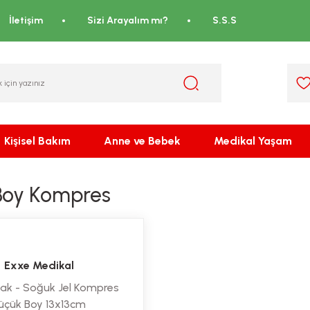
İletişim
Sizi Arayalım mı?
S.S.S
Kişisel Bakım
Anne ve Bebek
Medikal Yaşam
Boy Kompres
Exxe Medikal
cak - Soğuk Jel Kompres
üçük Boy 13x13cm