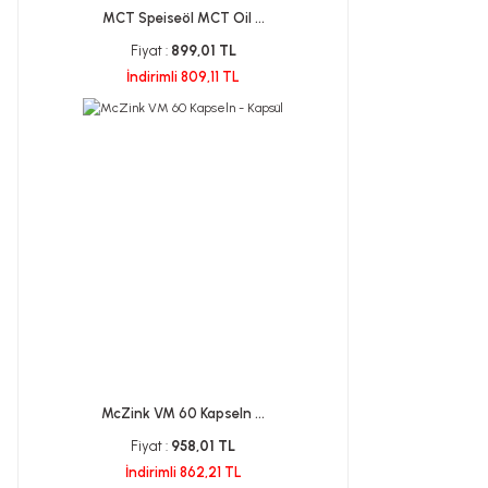
MCT Speiseöl MCT Oil ...
Fiyat :
899,01 TL
İndirimli 809,11 TL
McZink VM 60 Kapseln ...
Fiyat :
958,01 TL
İndirimli 862,21 TL