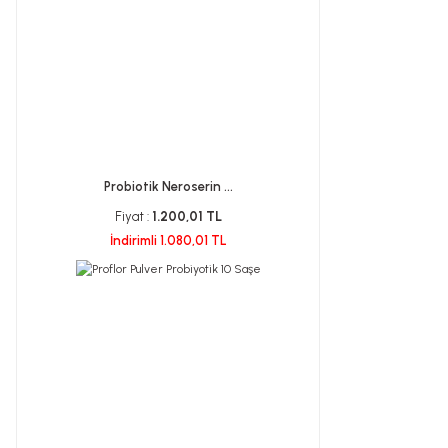
Probiotik Neroserin ...
Fiyat :
1.200,01 TL
İndirimli 1.080,01 TL