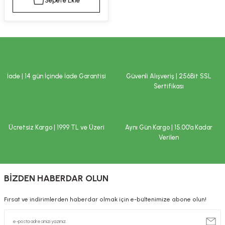
Sepete Ekle
kımı
e Mendilleri
ri
llagen Cilt Bakımı
ve Emzikleri
Hijyeni
Kovucular
uları
kımı
gler
İade | 14 gün İçinde İade Garantisi
Güvenli Alışveriş | 256Bit SSL
ty Collagen
ları
Sertifikası
ar, Şekerler
ünleri
ar
Ücretsiz Kargo | 1999 TL ve Üzeri
Aynı Gün Kargo | 15.00’a Kadar
ebiyotikler
rı
Verilen
BİZDEN HABERDAR OLUN
e Tuzlar
ı
er
Fırsat ve indirimlerden haberdar olmak için e-bültenimize abone olun!
raller
i ve Nebulizatörler