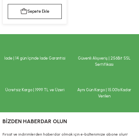
kımı
e Mendilleri
ri
Sepete Ekle
llagen Cilt Bakımı
ve Emzikleri
Hijyeni
Kovucular
uları
kımı
gler
ty Collagen
ları
İade | 14 gün İçinde İade Garantisi
Güvenli Alışveriş | 256Bit SSL
Sertifikası
ar, Şekerler
ünleri
ar
ebiyotikler
rı
Ücretsiz Kargo | 1999 TL ve Üzeri
Aynı Gün Kargo | 15.00’a Kadar
Verilen
e Tuzlar
ı
er
BİZDEN HABERDAR OLUN
raller
i ve Nebulizatörler
Fırsat ve indirimlerden haberdar olmak için e-bültenimize abone olun!