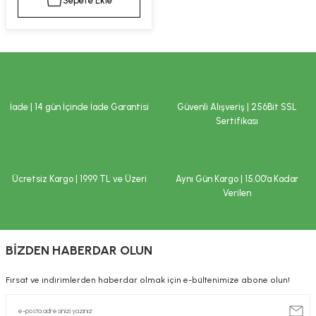
Sepete Ekle
kımı
e Mendilleri
ri
llagen Cilt Bakımı
ve Emzikleri
Hijyeni
Kovucular
uları
kımı
gler
İade | 14 gün İçinde İade Garantisi
Güvenli Alışveriş | 256Bit SSL
ty Collagen
ları
Sertifikası
ar, Şekerler
ünleri
ar
Ücretsiz Kargo | 1999 TL ve Üzeri
Aynı Gün Kargo | 15.00’a Kadar
ebiyotikler
rı
Verilen
BİZDEN HABERDAR OLUN
e Tuzlar
ı
er
Fırsat ve indirimlerden haberdar olmak için e-bültenimize abone olun!
raller
i ve Nebulizatörler